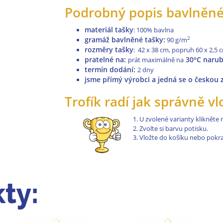
Podrobný popis bavlněné
materiál tašky
: 100% bavlna
gramáž bavlněné tašky:
2
90 g/m
rozměry tašky
: 42 x 38 cm, popruh 60 x 2,5 
pratelné na
:
30°C naru
prát maximálně na
termín dodání:
2 dny
jsme přímý výrobci a jedná se o českou
Trofík radí jak správně vl
U zvolené varianty klikněte
Zvolte si barvu potisku.
Vložte do košíku nebo pokr
ty: