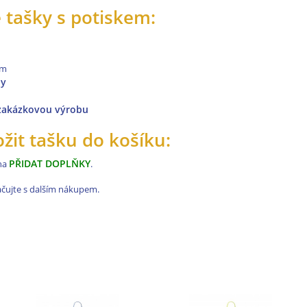
 tašky s potiskem:
cm
by
 zakázkovou výrobu
ožit tašku do košíku:
PŘIDAT DOPLŇKY
 na
.
ačujte s dalším nákupem.