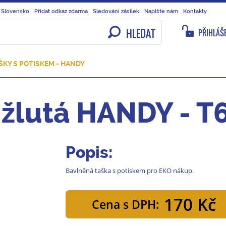
 Slovensko
Přidat odkaz zdarma
Sledování zásilek
Napište nám
Kontakty
HLEDAT
PŘIHLÁŠE
KY S POTISKEM - HANDY
 žlutá HANDY - T
Popis:
Bavlněná taška s potiskem pro EKO nákup.
170 Kč
Cena s DPH: