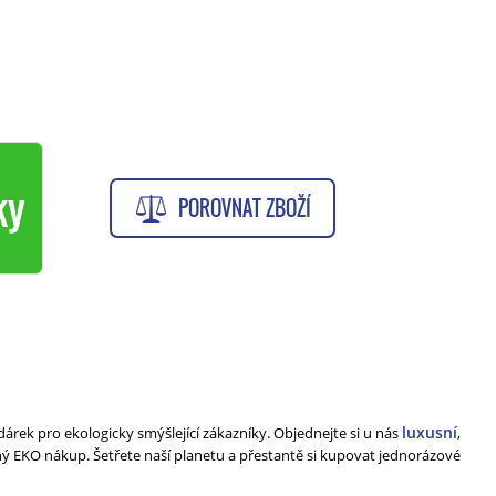
ky
POROVNAT ZBOŽÍ
luxusní
dárek pro ekologicky smýšlející zákazníky. Objednejte si u nás
,
ý EKO nákup. Šetřete naší planetu a přestantě si kupovat jednorázové