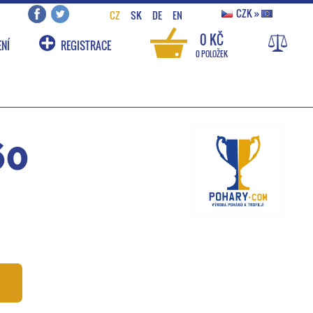
CZK
»
CZ
SK
DE
EN
0 KČ
NÍ
REGISTRACE
0 POLOŽEK
60