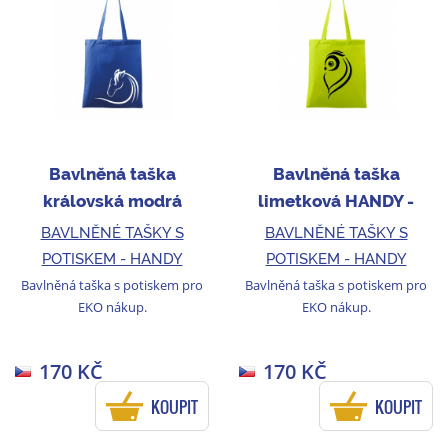
Bavlněná taška
Bavlněná taška
královská modrá
limetková HANDY -
HANDY - T17
T101
BAVLNĚNÉ TAŠKY S
BAVLNĚNÉ TAŠKY S
POTISKEM - HANDY
POTISKEM - HANDY
Bavlněná taška s potiskem pro
Bavlněná taška s potiskem pro
EKO nákup.
EKO nákup.
170 KČ
170 KČ
KOUPIT
KOUPIT