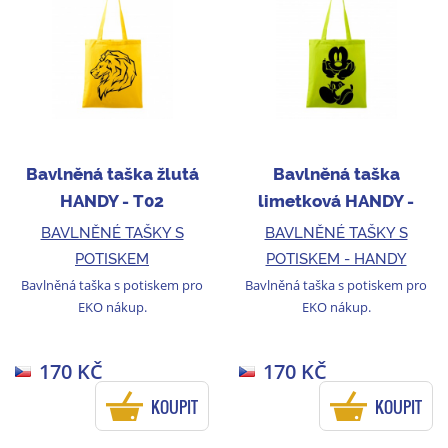
Bavlněná taška žlutá
Bavlněná taška
HANDY - T02
limetková HANDY -
T261
BAVLNĚNÉ TAŠKY S
BAVLNĚNÉ TAŠKY S
POTISKEM
POTISKEM - HANDY
Bavlněná taška s potiskem pro
Bavlněná taška s potiskem pro
EKO nákup.
EKO nákup.
170 KČ
170 KČ
KOUPIT
KOUPIT