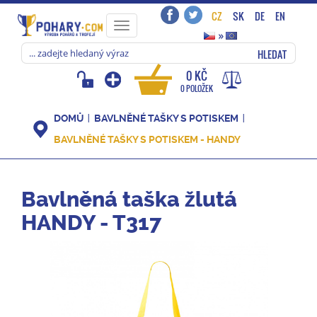
CZ
SK
DE
EN
Toggle
»
navigation
HLEDAT
0 KČ
0 POLOŽEK
DOMŮ
BAVLNĚNÉ TAŠKY S POTISKEM
BAVLNĚNÉ TAŠKY S POTISKEM - HANDY
Bavlněná taška žlutá
HANDY - T317