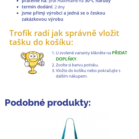
pratelné na
:
30°C naruby
prát maximálně na
termín dodání:
2 dny
jsme přímý výrobci a jedná se o českou
zakázkovou výrobu
Trofík radí jak správně vložit
tašku do košíku:
PŘIDAT
U zvolené varianty klikněte na
DOPLŇKY
.
Zvolte si barvu potisku.
Vložte do košíku nebo pokračujte s
dalším nákupem.
Podobné produkty: