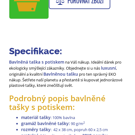
POROVNAT ZBOŽÍ
Specifikace:
Bavlněná taška s potiskem
na Váš nákup. Ideální dárek pro
luxusní
ekologicky smýšlející zákazníky. Objednejte si u nás
,
Bavlněnou tašku
originální a kvalitní
pro ten správný EKO
nákup. Šetřete naší planetu a přestantě si kupovat jednorázové
plastové tašky, které znečišťují svět.
Podrobný popis bavlněné
tašky s potiskem:
materiál tašky
: 100% bavlna
gramáž bavlněné tašky:
2
90 g/m
rozměry tašky
: 42 x 38 cm, popruh 60 x 2,5 cm