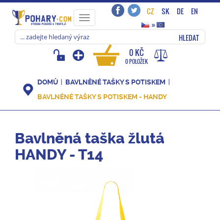
CZ
SK
DE
EN
Toggle
»
navigation
HLEDAT
0 KČ
0 POLOŽEK
DOMŮ
BAVLNĚNÉ TAŠKY S POTISKEM
BAVLNĚNÉ TAŠKY S POTISKEM - HANDY
Bavlněná taška žlutá
HANDY - T14