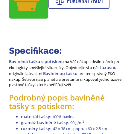
POROVNAT ZBOŽÍ
Specifikace:
Bavlněná taška s potiskem
na Váš nákup. Ideální dárek pro
luxusní
ekologicky smýšlející zákazníky. Objednejte si u nás
,
Bavlněnou tašku
originální a kvalitní
pro ten správný EKO
nákup. Šetřete naší planetu a přestantě si kupovat jednorázové
plastové tašky, které znečišťují svět.
Podrobný popis bavlněné
tašky s potiskem:
materiál tašky
: 100% bavlna
gramáž bavlněné tašky:
2
90 g/m
rozměry tašky
: 42 x 38 cm, popruh 60 x 2,5 cm