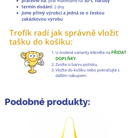
pratelné na
:
30°C naruby
prát maximálně na
termín dodání:
2 dny
jsme přímý výrobci a jedná se o českou
zakázkovou výrobu
Trofík radí jak správně vložit
tašku do košíku:
PŘIDAT
U zvolené varianty klikněte na
DOPLŇKY
.
Zvolte si barvu potisku.
Vložte do košíku nebo pokračujte s
dalším nákupem.
Podobné produkty: