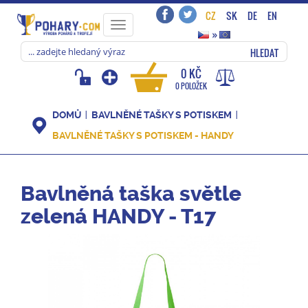
CZ
SK
DE
EN
Toggle
»
navigation
HLEDAT
0 KČ
0 POLOŽEK
DOMŮ
BAVLNĚNÉ TAŠKY S POTISKEM
BAVLNĚNÉ TAŠKY S POTISKEM - HANDY
Bavlněná taška světle
zelená HANDY - T17