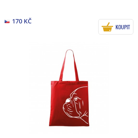
170 KČ
KOUPIT