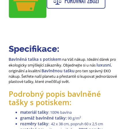
POROVNAT ZBOŽÍ
Specifikace:
Bavlněná taška s potiskem
na Váš nákup. Ideální dárek pro
luxusní
ekologicky smýšlející zákazníky. Objednejte si u nás
,
Bavlněnou tašku
originální a kvalitní
pro ten správný EKO
nákup. Šetřete naší planetu a přestantě si kupovat jednorázové
plastové tašky, které znečišťují svět.
Podrobný popis bavlněné
tašky s potiskem:
materiál tašky
: 100% bavlna
gramáž bavlněné tašky:
2
90 g/m
rozměry tašky
: 42 x 38 cm, popruh 60 x 2,5 cm