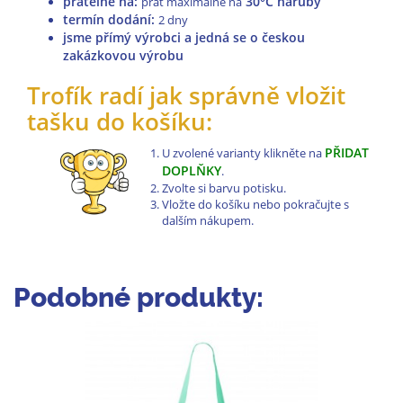
pratelné na
:
30°C naruby
prát maximálně na
termín dodání:
2 dny
jsme přímý výrobci a jedná se o českou
zakázkovou výrobu
Trofík radí jak správně vložit
tašku do košíku:
PŘIDAT
U zvolené varianty klikněte na
DOPLŇKY
.
Zvolte si barvu potisku.
Vložte do košíku nebo pokračujte s
dalším nákupem.
Podobné produkty: