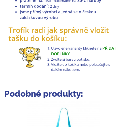
pratelné na
:
30°C naruby
prát maximálně na
termín dodání:
2 dny
jsme přímý výrobci a jedná se o českou
zakázkovou výrobu
Trofík radí jak správně vložit
tašku do košíku:
PŘIDAT
U zvolené varianty klikněte na
DOPLŇKY
.
Zvolte si barvu potisku.
Vložte do košíku nebo pokračujte s
dalším nákupem.
Podobné produkty: