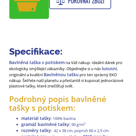
POROVNAT ZBOŽÍ
Specifikace:
Bavlněná taška s potiskem
na Váš nákup. Ideální dárek pro
luxusní
ekologicky smýšlející zákazníky. Objednejte si u nás
,
Bavlněnou tašku
originální a kvalitní
pro ten správný EKO
nákup. Šetřete naší planetu a přestantě si kupovat jednorázové
plastové tašky, které znečišťují svět.
Podrobný popis bavlněné
tašky s potiskem:
materiál tašky
: 100% bavlna
gramáž bavlněné tašky:
2
90 g/m
rozměry tašky
: 42 x 38 cm, popruh 60 x 2,5 cm