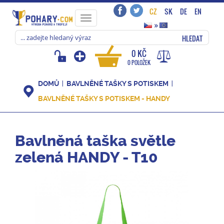
CZ
SK
DE
EN
Toggle
»
navigation
HLEDAT
0 KČ
0 POLOŽEK
DOMŮ
BAVLNĚNÉ TAŠKY S POTISKEM
BAVLNĚNÉ TAŠKY S POTISKEM - HANDY
Bavlněná taška světle
zelená HANDY - T10