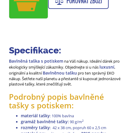
POROVNAT ZBOŽÍ
Specifikace:
Bavlněná taška s potiskem
na Váš nákup. Ideální dárek pro
luxusní
ekologicky smýšlející zákazníky. Objednejte si u nás
,
Bavlněnou tašku
originální a kvalitní
pro ten správný EKO
nákup. Šetřete naší planetu a přestantě si kupovat jednorázové
plastové tašky, které znečišťují svět.
Podrobný popis bavlněné
tašky s potiskem:
materiál tašky
: 100% bavlna
gramáž bavlněné tašky:
2
90 g/m
rozměry tašky
: 42 x 38 cm, popruh 60 x 2,5 cm