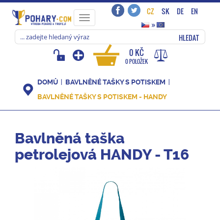
CZ
SK
DE
EN
Toggle
»
navigation
HLEDAT
0 KČ
0 POLOŽEK
DOMŮ
BAVLNĚNÉ TAŠKY S POTISKEM
BAVLNĚNÉ TAŠKY S POTISKEM - HANDY
Bavlněná taška
petrolejová HANDY - T16