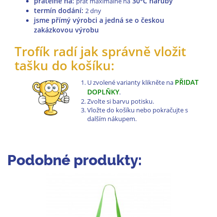
pratelné na
:
30°C naruby
prát maximálně na
termín dodání:
2 dny
jsme přímý výrobci a jedná se o českou
zakázkovou výrobu
Trofík radí jak správně vložit
tašku do košíku:
PŘIDAT
U zvolené varianty klikněte na
DOPLŇKY
.
Zvolte si barvu potisku.
Vložte do košíku nebo pokračujte s
dalším nákupem.
Podobné produkty: