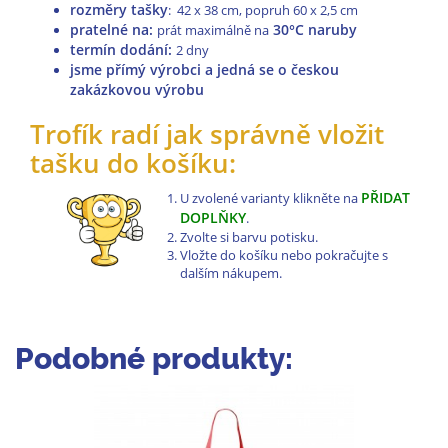
rozměry tašky
: 42 x 38 cm, popruh 60 x 2,5 cm
pratelné na
:
30°C naruby
prát maximálně na
termín dodání:
2 dny
jsme přímý výrobci a jedná se o českou
zakázkovou výrobu
Trofík radí jak správně vložit
tašku do košíku:
PŘIDAT
U zvolené varianty klikněte na
DOPLŇKY
.
Zvolte si barvu potisku.
Vložte do košíku nebo pokračujte s
dalším nákupem.
Podobné produkty: