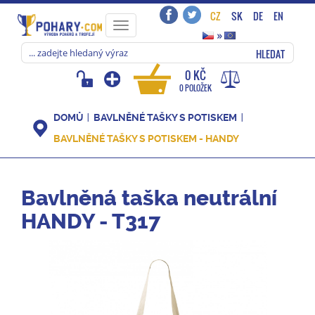
CZ
SK
DE
EN
Toggle
»
navigation
HLEDAT
0 KČ
0 POLOŽEK
DOMŮ
BAVLNĚNÉ TAŠKY S POTISKEM
BAVLNĚNÉ TAŠKY S POTISKEM - HANDY
Bavlněná taška neutrální
HANDY - T317