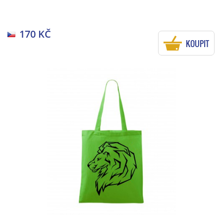
170 KČ
KOUPIT