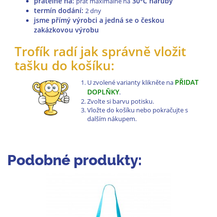
pratelné na
:
30°C naruby
prát maximálně na
termín dodání:
2 dny
jsme přímý výrobci a jedná se o českou
zakázkovou výrobu
Trofík radí jak správně vložit
tašku do košíku:
PŘIDAT
U zvolené varianty klikněte na
DOPLŇKY
.
Zvolte si barvu potisku.
Vložte do košíku nebo pokračujte s
dalším nákupem.
Podobné produkty: