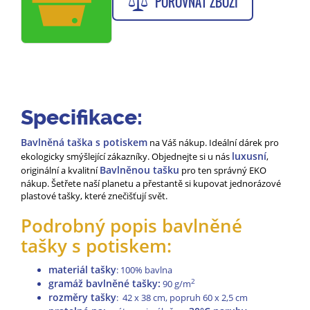
POROVNAT ZBOŽÍ
Specifikace:
Bavlněná taška s potiskem
na Váš nákup. Ideální dárek pro
luxusní
ekologicky smýšlející zákazníky. Objednejte si u nás
,
Bavlněnou tašku
originální a kvalitní
pro ten správný EKO
nákup. Šetřete naší planetu a přestantě si kupovat jednorázové
plastové tašky, které znečišťují svět.
Podrobný popis bavlněné
tašky s potiskem:
materiál tašky
: 100% bavlna
gramáž bavlněné tašky:
2
90 g/m
rozměry tašky
: 42 x 38 cm, popruh 60 x 2,5 cm