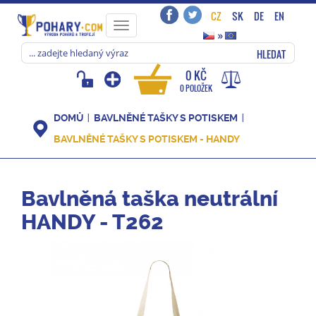
CZ
SK
DE
EN
Toggle
»
navigation
HLEDAT
0 KČ
0 POLOŽEK
DOMŮ
BAVLNĚNÉ TAŠKY S POTISKEM
BAVLNĚNÉ TAŠKY S POTISKEM - HANDY
Bavlněná taška neutrální
HANDY - T262