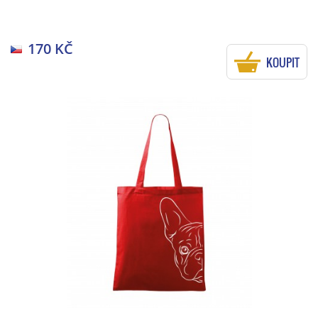
170 KČ
KOUPIT