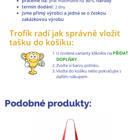
pratelné na
:
30°C naruby
prát maximálně na
termín dodání:
2 dny
jsme přímý výrobci a jedná se o českou
zakázkovou výrobu
Trofík radí jak správně vložit
tašku do košíku:
PŘIDAT
U zvolené varianty klikněte na
DOPLŇKY
.
Zvolte si barvu potisku.
Vložte do košíku nebo pokračujte s
dalším nákupem.
Podobné produkty: