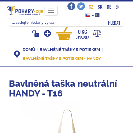
CZ
SK
DE
EN
Toggle
»
navigation
HLEDAT
0 KČ
0 POLOŽEK
DOMŮ
BAVLNĚNÉ TAŠKY S POTISKEM
BAVLNĚNÉ TAŠKY S POTISKEM - HANDY
Bavlněná taška neutrální
HANDY - T16