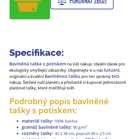
POROVNAT ZBOŽÍ
Specifikace:
Bavlněná taška s potiskem
na Váš nákup. Ideální dárek pro
luxusní
ekologicky smýšlející zákazníky. Objednejte si u nás
,
Bavlněnou tašku
originální a kvalitní
pro ten správný EKO
nákup. Šetřete naší planetu a přestantě si kupovat jednorázové
plastové tašky, které znečišťují svět.
Podrobný popis bavlněné
tašky s potiskem:
materiál tašky
: 100% bavlna
gramáž bavlněné tašky:
2
90 g/m
rozměry tašky
: 42 x 38 cm, popruh 60 x 2,5 cm