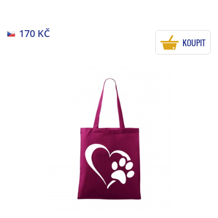
170 KČ
KOUPIT