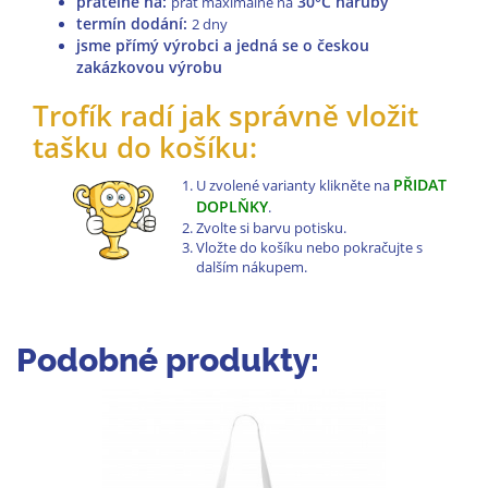
pratelné na
:
30°C naruby
prát maximálně na
termín dodání:
2 dny
jsme přímý výrobci a jedná se o českou
zakázkovou výrobu
Trofík radí jak správně vložit
tašku do košíku:
PŘIDAT
U zvolené varianty klikněte na
DOPLŇKY
.
Zvolte si barvu potisku.
Vložte do košíku nebo pokračujte s
dalším nákupem.
Podobné produkty: