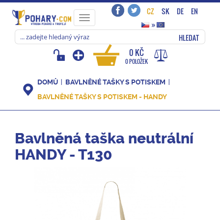
CZ
SK
DE
EN
Toggle
»
navigation
HLEDAT
0 KČ
0 POLOŽEK
DOMŮ
BAVLNĚNÉ TAŠKY S POTISKEM
BAVLNĚNÉ TAŠKY S POTISKEM - HANDY
Bavlněná taška neutrální
HANDY - T130