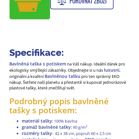
POROVNAT ZBOŽÍ
Specifikace:
Bavlněná taška s potiskem
na Váš nákup. Ideální dárek pro
luxusní
ekologicky smýšlející zákazníky. Objednejte si u nás
,
Bavlněnou tašku
originální a kvalitní
pro ten správný EKO
nákup. Šetřete naší planetu a přestantě si kupovat jednorázové
plastové tašky, které znečišťují svět.
Podrobný popis bavlněné
tašky s potiskem:
materiál tašky
: 100% bavlna
gramáž bavlněné tašky:
2
90 g/m
rozměry tašky
: 42 x 38 cm, popruh 60 x 2,5 cm