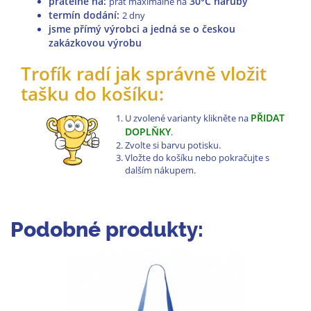
pratelné na
:
30°C naruby
prát maximálně na
termín dodání:
2 dny
jsme přímý výrobci a jedná se o českou
zakázkovou výrobu
Trofík radí jak správně vložit
tašku do košíku:
PŘIDAT
U zvolené varianty klikněte na
DOPLŇKY
.
Zvolte si barvu potisku.
Vložte do košíku nebo pokračujte s
dalším nákupem.
Podobné produkty: