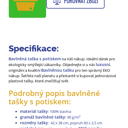
POROVNAT ZBOŽÍ
Specifikace:
Bavlněná taška s potiskem
na Váš nákup. Ideální dárek pro
luxusní
ekologicky smýšlející zákazníky. Objednejte si u nás
,
Bavlněnou tašku
originální a kvalitní
pro ten správný EKO
nákup. Šetřete naší planetu a přestantě si kupovat jednorázové
plastové tašky, které znečišťují svět.
Podrobný popis bavlněné
tašky s potiskem:
materiál tašky
: 100% bavlna
gramáž bavlněné tašky:
2
90 g/m
rozměry tašky
: 42 x 38 cm, popruh 60 x 2,5 cm