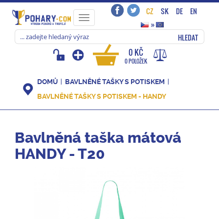
CZ
SK
DE
EN
Toggle
»
navigation
HLEDAT
0 KČ
0 POLOŽEK
DOMŮ
BAVLNĚNÉ TAŠKY S POTISKEM
BAVLNĚNÉ TAŠKY S POTISKEM - HANDY
Bavlněná taška mátová
HANDY - T20