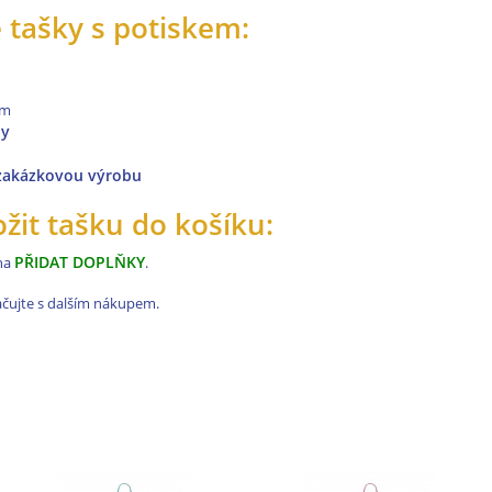
 tašky s potiskem:
cm
by
 zakázkovou výrobu
ožit tašku do košíku:
PŘIDAT DOPLŇKY
 na
.
ačujte s dalším nákupem.