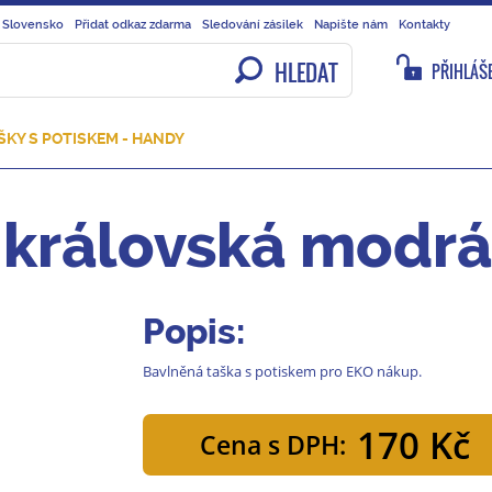
 Slovensko
Přidat odkaz zdarma
Sledování zásilek
Napište nám
Kontakty
HLEDAT
PŘIHLÁŠE
KY S POTISKEM - HANDY
 královská modrá
Popis:
Bavlněná taška s potiskem pro EKO nákup.
170 Kč
Cena s DPH: