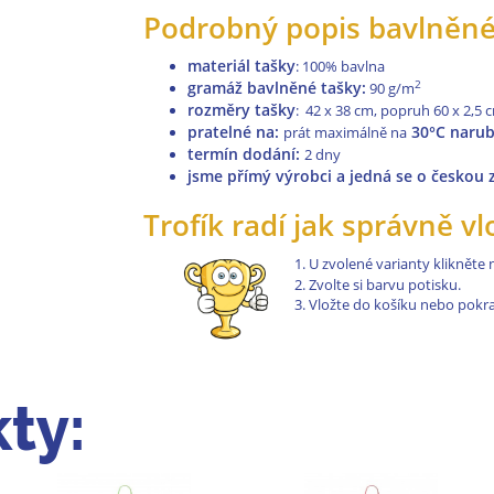
Podrobný popis bavlněné
materiál tašky
: 100% bavlna
gramáž bavlněné tašky:
2
90 g/m
rozměry tašky
: 42 x 38 cm, popruh 60 x 2,5 
pratelné na
:
30°C naru
prát maximálně na
termín dodání:
2 dny
jsme přímý výrobci a jedná se o českou
Trofík radí jak správně vl
U zvolené varianty klikněte
Zvolte si barvu potisku.
Vložte do košíku nebo pokr
ty: