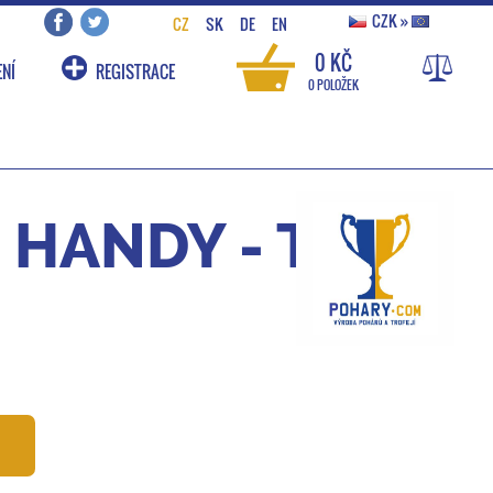
CZK
»
CZ
SK
DE
EN
0 KČ
NÍ
REGISTRACE
0 POLOŽEK
 HANDY - T10