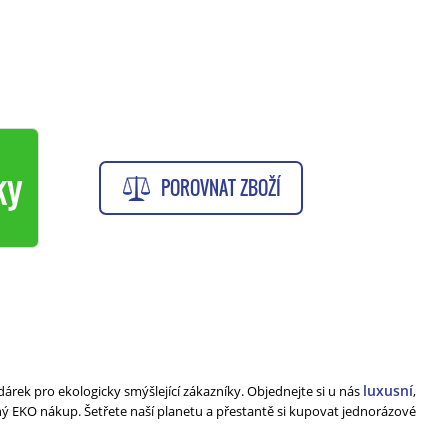
ky
POROVNAT ZBOŽÍ
luxusní
dárek pro ekologicky smýšlející zákazníky. Objednejte si u nás
,
ý EKO nákup. Šetřete naší planetu a přestantě si kupovat jednorázové