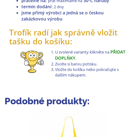
pratelné na
:
30°C naruby
prát maximálně na
termín dodání:
2 dny
jsme přímý výrobci a jedná se o českou
zakázkovou výrobu
Trofík radí jak správně vložit
tašku do košíku:
PŘIDAT
U zvolené varianty klikněte na
DOPLŇKY
.
Zvolte si barvu potisku.
Vložte do košíku nebo pokračujte s
dalším nákupem.
Podobné produkty: