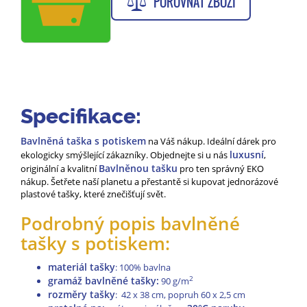
POROVNAT ZBOŽÍ
Specifikace:
Bavlněná taška s potiskem
na Váš nákup. Ideální dárek pro
luxusní
ekologicky smýšlející zákazníky. Objednejte si u nás
,
Bavlněnou tašku
originální a kvalitní
pro ten správný EKO
nákup. Šetřete naší planetu a přestantě si kupovat jednorázové
plastové tašky, které znečišťují svět.
Podrobný popis bavlněné
tašky s potiskem:
materiál tašky
: 100% bavlna
gramáž bavlněné tašky:
2
90 g/m
rozměry tašky
: 42 x 38 cm, popruh 60 x 2,5 cm