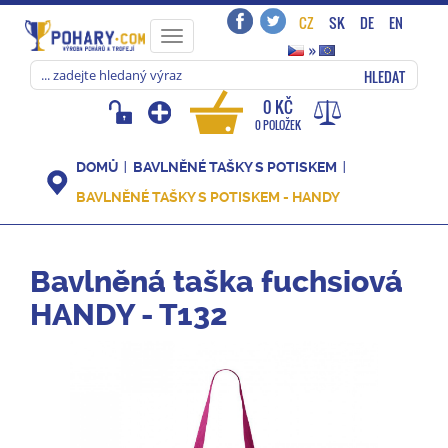
CZ
SK
DE
EN
Toggle
»
navigation
HLEDAT
0 KČ
0 POLOŽEK
DOMŮ
BAVLNĚNÉ TAŠKY S POTISKEM
BAVLNĚNÉ TAŠKY S POTISKEM - HANDY
Bavlněná taška fuchsiová
HANDY - T132