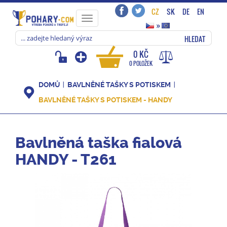
CZ
SK
DE
EN
Toggle
»
navigation
HLEDAT
0 KČ
0 POLOŽEK
DOMŮ
BAVLNĚNÉ TAŠKY S POTISKEM
BAVLNĚNÉ TAŠKY S POTISKEM - HANDY
Bavlněná taška fialová
HANDY - T261