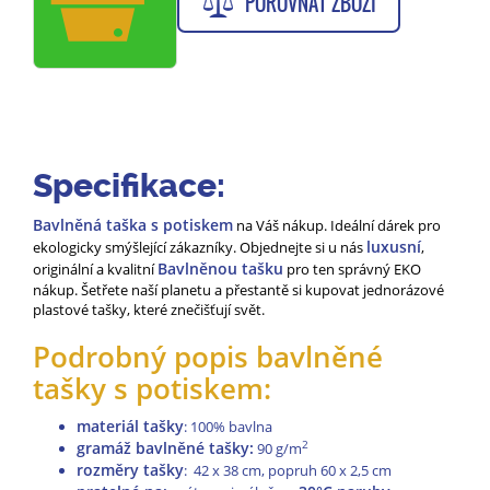
POROVNAT ZBOŽÍ
Specifikace:
Bavlněná taška s potiskem
na Váš nákup. Ideální dárek pro
luxusní
ekologicky smýšlející zákazníky. Objednejte si u nás
,
Bavlněnou tašku
originální a kvalitní
pro ten správný EKO
nákup. Šetřete naší planetu a přestantě si kupovat jednorázové
plastové tašky, které znečišťují svět.
Podrobný popis bavlněné
tašky s potiskem:
materiál tašky
: 100% bavlna
gramáž bavlněné tašky:
2
90 g/m
rozměry tašky
: 42 x 38 cm, popruh 60 x 2,5 cm