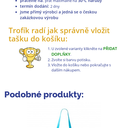
pratelné na
:
30°C naruby
prát maximálně na
termín dodání:
2 dny
jsme přímý výrobci a jedná se o českou
zakázkovou výrobu
Trofík radí jak správně vložit
tašku do košíku:
PŘIDAT
U zvolené varianty klikněte na
DOPLŇKY
.
Zvolte si barvu potisku.
Vložte do košíku nebo pokračujte s
dalším nákupem.
Podobné produkty: