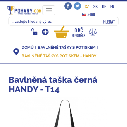
CZ
SK
DE
EN
Toggle
»
navigation
HLEDAT
0 KČ
0 POLOŽEK
DOMŮ
BAVLNĚNÉ TAŠKY S POTISKEM
BAVLNĚNÉ TAŠKY S POTISKEM - HANDY
Bavlněná taška černá
HANDY - T14