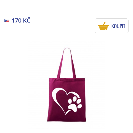
170 KČ
KOUPIT