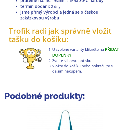
pratelné na
:
30°C naruby
prát maximálně na
termín dodání:
2 dny
jsme přímý výrobci a jedná se o českou
zakázkovou výrobu
Trofík radí jak správně vložit
tašku do košíku:
PŘIDAT
U zvolené varianty klikněte na
DOPLŇKY
.
Zvolte si barvu potisku.
Vložte do košíku nebo pokračujte s
dalším nákupem.
Podobné produkty: