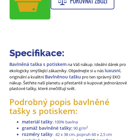
POROVNAT ZBOŽÍ
Specifikace:
Bavlněná taška s potiskem
na Váš nákup. Ideální dárek pro
luxusní
ekologicky smýšlející zákazníky. Objednejte si u nás
,
Bavlněnou tašku
originální a kvalitní
pro ten správný EKO
nákup. Šetřete naší planetu a přestantě si kupovat jednorázové
plastové tašky, které znečišťují svět.
Podrobný popis bavlněné
tašky s potiskem:
materiál tašky
: 100% bavlna
gramáž bavlněné tašky:
2
90 g/m
rozměry tašky
: 42 x 38 cm, popruh 60 x 2,5 cm