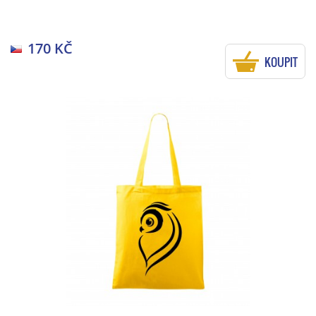
170 KČ
KOUPIT