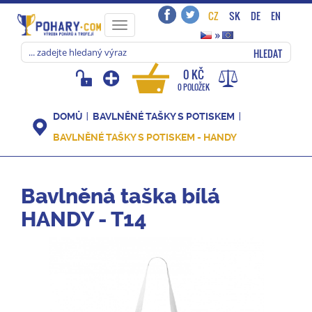
CZ
SK
DE
EN
Toggle
»
navigation
HLEDAT
0 KČ
0 POLOŽEK
DOMŮ
BAVLNĚNÉ TAŠKY S POTISKEM
BAVLNĚNÉ TAŠKY S POTISKEM - HANDY
Bavlněná taška bílá
HANDY - T14