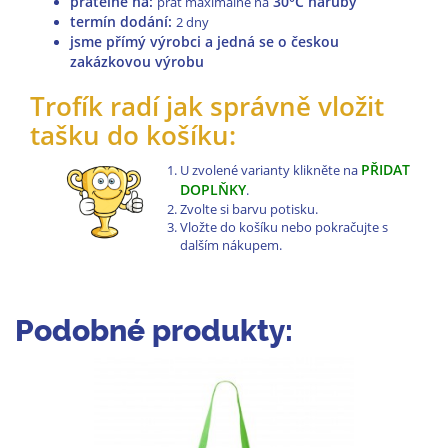
pratelné na
:
30°C naruby
prát maximálně na
termín dodání:
2 dny
jsme přímý výrobci a jedná se o českou
zakázkovou výrobu
Trofík radí jak správně vložit
tašku do košíku:
PŘIDAT
U zvolené varianty klikněte na
DOPLŇKY
.
Zvolte si barvu potisku.
Vložte do košíku nebo pokračujte s
dalším nákupem.
Podobné produkty: