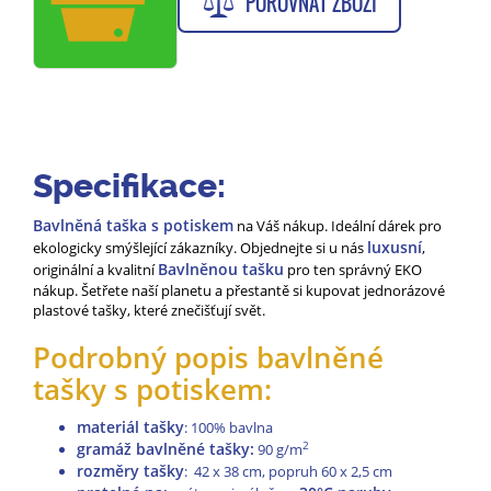
POROVNAT ZBOŽÍ
Specifikace:
Bavlněná taška s potiskem
na Váš nákup. Ideální dárek pro
luxusní
ekologicky smýšlející zákazníky. Objednejte si u nás
,
Bavlněnou tašku
originální a kvalitní
pro ten správný EKO
nákup. Šetřete naší planetu a přestantě si kupovat jednorázové
plastové tašky, které znečišťují svět.
Podrobný popis bavlněné
tašky s potiskem:
materiál tašky
: 100% bavlna
gramáž bavlněné tašky:
2
90 g/m
rozměry tašky
: 42 x 38 cm, popruh 60 x 2,5 cm