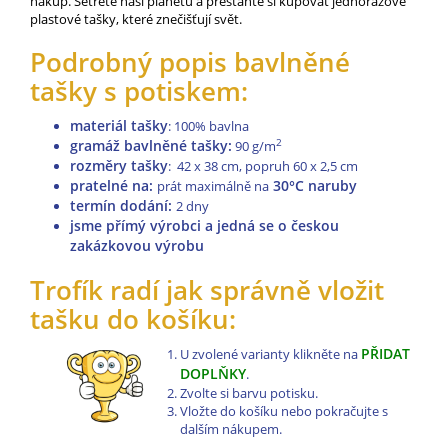
nákup. Šetřete naší planetu a přestantě si kupovat jednorázové
plastové tašky, které znečišťují svět.
Podrobný popis bavlněné
tašky s potiskem:
materiál tašky
: 100% bavlna
gramáž bavlněné tašky:
2
90 g/m
rozměry tašky
: 42 x 38 cm, popruh 60 x 2,5 cm
pratelné na
:
30°C naruby
prát maximálně na
termín dodání:
2 dny
jsme přímý výrobci a jedná se o českou
zakázkovou výrobu
Trofík radí jak správně vložit
tašku do košíku:
PŘIDAT
U zvolené varianty klikněte na
DOPLŇKY
.
Zvolte si barvu potisku.
Vložte do košíku nebo pokračujte s
dalším nákupem.