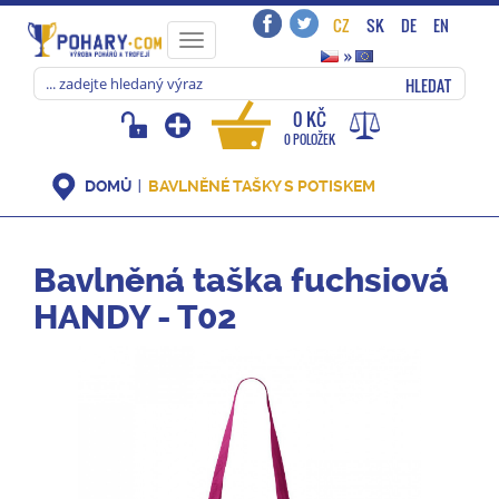
CZ
SK
DE
EN
Toggle
»
navigation
HLEDAT
0 KČ
0 POLOŽEK
DOMŮ
BAVLNĚNÉ TAŠKY S POTISKEM
Bavlněná taška fuchsiová
HANDY - T02