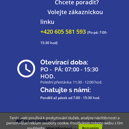
Chcete poradit?
Volejte zákaznickou
linku
+420 605 581 593
(Po-pá: 7:00-
15:30 hod)
Otevírací doba:
PO - PÁ: 07:00 - 15:30
HOD.
Polední přestávka: 11:30 - 12:00 hod.
Chatujte s námi:
Pondělí až pátek
od 7:00 - 15:30 hod.
Tento web používá k poskytování služeb, analýze návštěvnosti a
| optimalizace pro vyhledávače
personalizaci reklam soubory cookie. Používáním tohoto webu s tím
souhlasíte.
Více informací
Rozumím