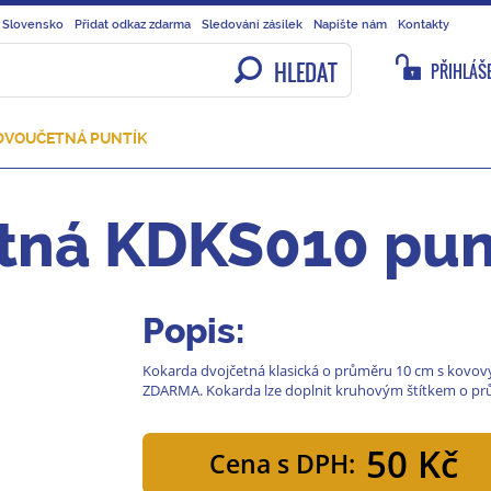
 Slovensko
Přidat odkaz zdarma
Sledování zásilek
Napište nám
Kontakty
HLEDAT
PŘIHLÁŠE
DVOUČETNÁ PUNTÍK
tná KDKS010 pun
Popis:
Kokarda dvojčetná klasická o průměru 10 cm s kovov
ZDARMA. Kokarda lze doplnit kruhovým štítkem o pr
50 Kč
Cena s DPH: