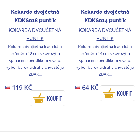
Kokarda dvojčetná
Kokarda dvojčetná
KDKS018 puntík
KDKS014 puntík
KOKARDA DVOUČETNÁ
KOKARDA DVOUČETNÁ
PUNTÍK
PUNTÍK
Kokarda dvojčetná klasická o
Kokarda dvojčetná klasická o
průměru 18 cm s kovovým
průměru 14 cm s kovovým
spínacím špendlíkem vzadu,
spínacím špendlíkem vzadu,
výběr barev a druhy chvostů je
výběr barev a druhy chvostů je
ZDAR...
ZDAR...
119 KČ
64 KČ
KOUPIT
KOUPIT