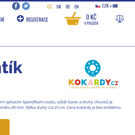
CZK
»
CZ
SK
DE
EN
0 KČ
NÍ
REGISTRACE
0 POLOŽEK
tík
ým spínacím špendlíkem vzadu, výběr barev a druhy chvostů je
ůměru 40 mm. Délka stuhy cca 23 cm. Cena kokardy je bez emblému.