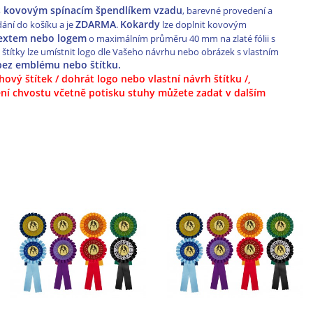
 s kovovým spínacím špendlíkem vzadu
, barevné provedení a
ZDARMA
Kokardy
ání do košíku a je
.
lze doplnit kovovým
textem nebo logem
o maximálním průměru 40 mm na zlaté fólii s
ítky lze umístnit logo dle Vašeho návrhu nebo obrázek s vlastním
bez emblému nebo štítku.
vý štítek / dohrát logo nebo vlastní návrh štítku /,
í chvostu včetně potisku stuhy můžete zadat v dalším