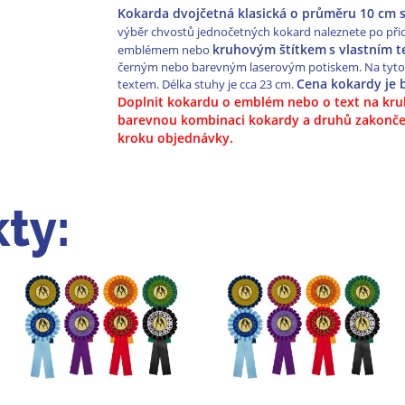
Kokarda dvojčetná klasická o průměru 10 cm
výběr chvostů jednočetných kokard naleznete po přid
kruhovým štítkem
s vlastním 
emblémem nebo
černým nebo barevným laserovým potiskem. Na tyto št
Cena kokardy je 
textem. Délka stuhy je cca 23 cm.
Doplnit kokardu o emblém nebo o text na kruho
barevnou kombinaci kokardy a druhů zakončen
kroku objednávky.
ty: