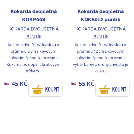
Kokarda dvojčetná
Kokarda dvojčetná
KDKP008
KDKS012 puntík
KOKARDA DVOUČETNÁ
KOKARDA DVOUČETNÁ
PUNTÍK
PUNTÍK
Kokarda dvojčetná klasická o
Kokarda dvojčetná klasická o
průměru 8 cm s kovovým
průměru 12 cm s kovovým
spínacím špendlíkem vzadu.
spínacím špendlíkem vzadu,
Kokarda lze doplnit kruhovým
výběr barev a druhy chvostů je
štítkem...
ZDAR...
45 KČ
55 KČ
KOUPIT
KOUPIT