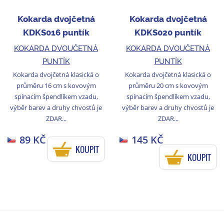
Kokarda dvojčetná
Kokarda dvojčetná
KDKS016 puntík
KDKS020 puntík
KOKARDA DVOUČETNÁ
KOKARDA DVOUČETNÁ
PUNTÍK
PUNTÍK
Kokarda dvojčetná klasická o
Kokarda dvojčetná klasická o
průměru 16 cm s kovovým
průměru 20 cm s kovovým
spínacím špendlíkem vzadu,
spínacím špendlíkem vzadu,
výběr barev a druhy chvostů je
výběr barev a druhy chvostů je
ZDAR...
ZDAR...
89 KČ
145 KČ
KOUPIT
KOUPIT