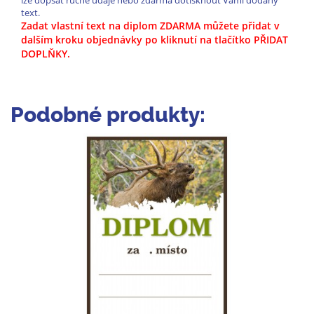
lze dopsat ručně údaje nebo zdarma dotisknout Vámi dodaný
text.
Zadat vlastní text na diplom ZDARMA můžete přidat v
dalším kroku objednávky po kliknutí na tlačítko PŘIDAT
DOPLŇKY.
Podobné produkty: