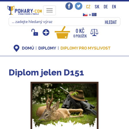
CZ
SK
DE
EN
Toggle
»
navigation
HLEDAT
0 KČ
0 POLOŽEK
DOMŮ
DIPLOMY
DIPLOMY PRO MYSLIVOST
Diplom jelen D151