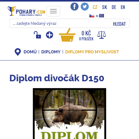
CZ
SK
DE
EN
Toggle
»
navigation
HLEDAT
0 KČ
0 POLOŽEK
DOMŮ
DIPLOMY
DIPLOMY PRO MYSLIVOST
Diplom divočák D150