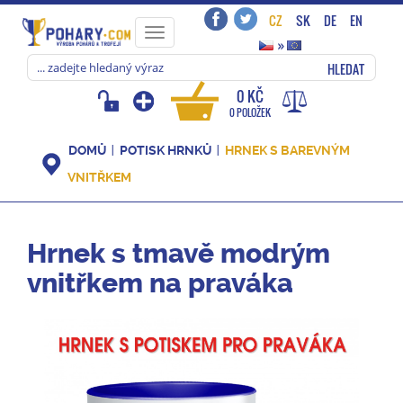
CZ
SK
DE
EN
Toggle
»
navigation
HLEDAT
0 KČ
0 POLOŽEK
DOMŮ
POTISK HRNKŮ
HRNEK S BAREVNÝM
VNITŘKEM
Hrnek s tmavě modrým
vnitřkem na praváka