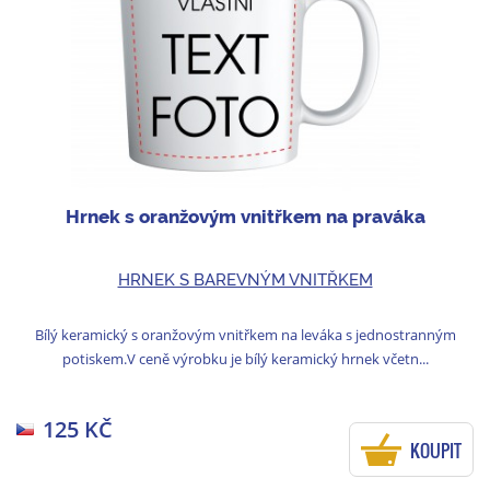
Hrnek s oranžovým vnitřkem na praváka
HRNEK S BAREVNÝM VNITŘKEM
Bílý keramický s oranžovým vnitřkem na leváka s jednostranným
potiskem.V ceně výrobku je bílý keramický hrnek včetn...
125 KČ
KOUPIT