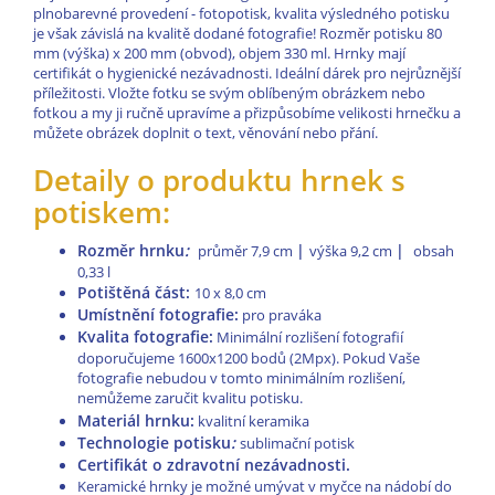
plnobarevné provedení - fotopotisk, kvalita výsledného potisku
je však závislá na kvalitě dodané fotografie! Rozměr potisku 80
mm (výška) x 200 mm (obvod), objem 330 ml. Hrnky mají
certifikát o hygienické nezávadnosti. Ideální dárek pro nejrůznější
příležitosti. Vložte fotku se svým oblíbeným obrázkem nebo
fotkou a my ji ručně upravíme a přizpůsobíme velikosti hrnečku a
můžete obrázek doplnit o text, věnování nebo přání.
Detaily o produktu hrnek s
potiskem:
Rozměr hrnku
:
|
|
průměr 7,9 cm
výška 9,2 cm
obsah
0,33 l
Potištěná část
:
10 x 8,0 cm
Umístnění fotografie:
pro praváka
Kvalita fotografie:
Minimální rozlišení fotografií
doporučujeme 1600x1200 bodů (2Mpx). Pokud Vaše
fotografie nebudou v tomto minimálním rozlišení,
nemůžeme zaručit kvalitu potisku.
Materiál hrnku
:
kvalitní keramika
Technologie potisku
:
sublimační potisk
Certifikát o zdravotní nezávadnosti.
Keramické hrnky je možné umývat v myčce na nádobí do