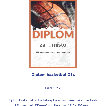
Diplom basketbal D81
DIPLOMY
Diplom basketbal D81 je tištěný barevným laser tiskem na tvrdý
křídový papír 250 g/m2 o velikosti A4 / 210 x 297 mm...