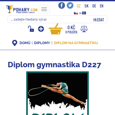
CZ
SK
DE
EN
Toggle
»
navigation
HLEDAT
0 KČ
0 POLOŽEK
DOMŮ
DIPLOMY
DIPLOM NA GYMNASTIKU
Diplom gymnastika D227