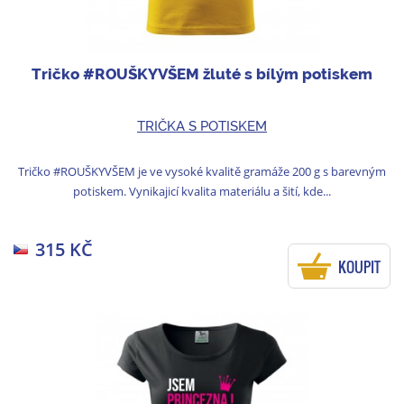
Tričko #ROUŠKYVŠEM žluté s bílým potiskem
TRIČKA S POTISKEM
Tričko #ROUŠKYVŠEM je ve vysoké kvalitě gramáže 200 g s barevným
potiskem. Vynikajicí kvalita materiálu a šití, kde...
315 KČ
KOUPIT