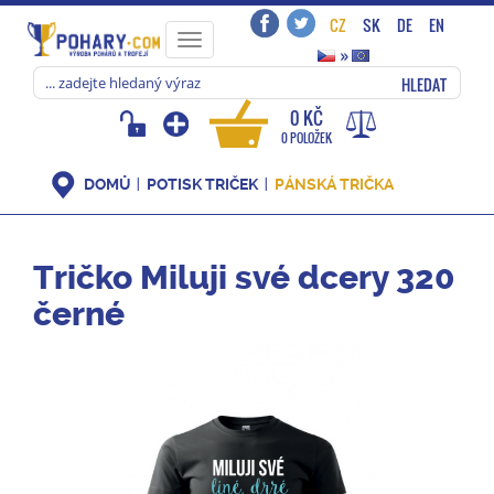
CZ
SK
DE
EN
Toggle
»
navigation
HLEDAT
0 KČ
0 POLOŽEK
DOMŮ
POTISK TRIČEK
PÁNSKÁ TRIČKA
Tričko Miluji své dcery 320
černé