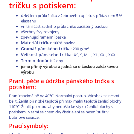
tričku s potiskem:
úzký lem průkrčníku z žebrového úpletu s přídavkem 5 %
elastanu
vnitřní část zadního průkrčníku začištěný páskou
všechny švy zdvojeny
zpevňující ramenní páska
Materiál trička:
100% bavlna
Gramáž pánského trička:
2
200 g/m
Velikost pánského trička:
XS, S, M, L, XL, XXL, XXXL
Termín dodání:
2 dny
jsme přímý výrobci a jedná se o českou zakázkovou
výrobu
Praní, péče a údržba pánského trička s
potiskem:
o
Praní maximálně na 40
C. Normální postup. Výrobek se nesmí
bělit. Žehlit při nízké teplotě při maximální teplotě žehlící plochy
110°C. Žehlit po rubu, aby nedošlo ke styku žehlící plochy s
potiskem. Nesmí se chemicky čistit a ani se nesmí sušit v
bubnové sušičce.
Prací symboly: