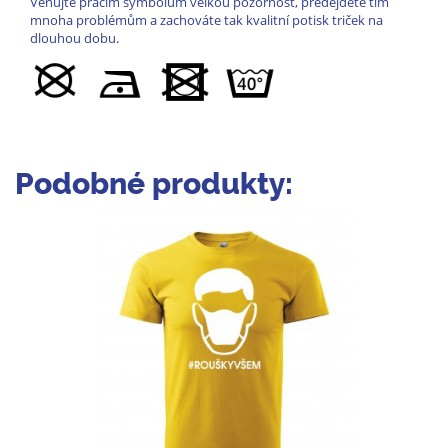
Věnujte pracím symbolům velkou pozornost, předejdete tím
mnoha problémům a zachováte tak kvalitní potisk triček na
dlouhou dobu.
Podobné produkty: