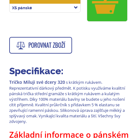
XS pánské
POROVNAT ZBOŽÍ
Specifikace:
Tričko Miluji své dcery 320
s krátkým rukávem.
Reprezentativní dárkový předmět. K potisku využíváme kvalitní
pánská trička střední gramáže s krátkým rukávem a kulatým
výstřihem. Díky 100% materiálu bavlny se budete u jeho nošení
cítit příjemně. Kvalitní průkrčník s přídavkem 5 % elastanu se
zpevňující ramenní páskou. Silikonová úprava zajišťuje měkký a
splývavý omak. Vynikající kvalita materiálu a šití. Všechny švy
zdvojeny.
Základní informace o pánském