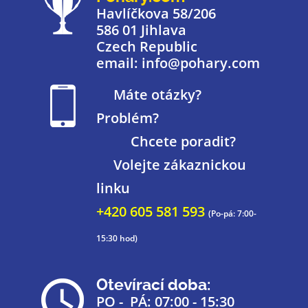
Havlíčkova 58/206
586 01 Jihlava
Czech Republic
email: info@pohary.com
Máte otázky?
Problém?
Chcete poradit?
Volejte zákaznickou
linku
+420 605 581 593
(Po-pá: 7:00-
15:30 hod)
Otevírací doba:
PO - PÁ: 07:00 - 15:30