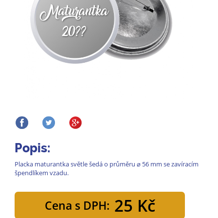
Popis:
Placka maturantka světle šedá o průměru ⌀ 56 mm se zavíracím
špendlíkem vzadu.
25 Kč
Cena s DPH: