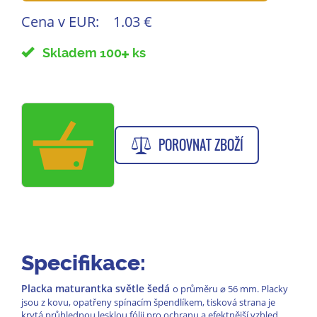
Cena v EUR:
1.03 €
Skladem 100
ks
POROVNAT ZBOŽÍ
Specifikace:
Placka maturantka světle šedá
o průměru
⌀
56 mm. Placky
jsou z kovu, opatřeny spínacím špendlíkem, tisková strana je
krytá průhlednou lesklou fólii pro ochranu a efektnější vzhled