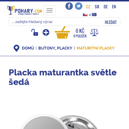
CZ
SK
DE
EN
Toggle
»
navigation
HLEDAT
0 KČ
0 POLOŽEK
DOMŮ
BUTONY, PLACKY
MATURITNÍ PLACKY
Placka maturantka světle
šedá