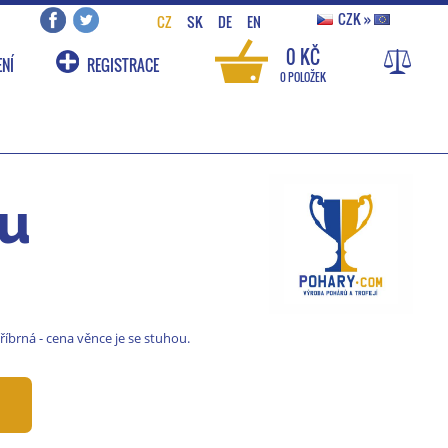
CZK
»
CZ
SK
DE
EN
0 KČ
NÍ
REGISTRACE
0 POLOŽEK
ou
íbrná - cena věnce je se stuhou.