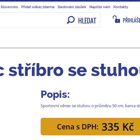
 Slovensko
Přidat odkaz zdarma
Sledování zásilek
Napište nám
Kontakty
HLEDAT
PŘIHLÁŠE
 stříbro se stuh
Popis:
Sportovní věnec se stuhou o průměru 50 cm, barva stř
335 Kč
Cena s DPH: