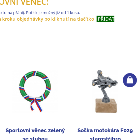
OVNÍ VĚNEC:
xtu na přání). Potisk je možný již od 1 kusu.
m kroku objednávky po kliknutí na tlačítko
PŘIDAT
Sportovní věnec zelený
Soška motokára F029
se stuhou
starostříbro