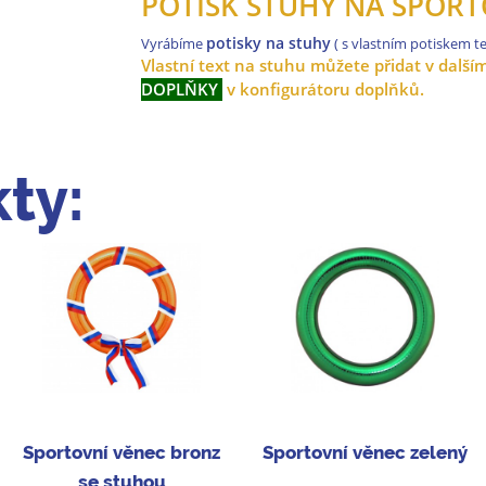
POTISK STUHY NA SPORT
potisky na stuhy
Vyrábíme
( s vlastním potiskem te
Vlastní text na stuhu můžete přidat v další
DOPLŇKY
v konfigurátoru doplňků.
ty:
Sportovní věnec bronz
Sportovní věnec zelený
se stuhou