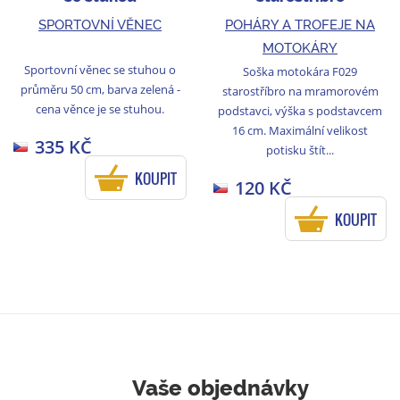
SPORTOVNÍ VĚNEC
POHÁRY A TROFEJE NA
MOTOKÁRY
Sportovní věnec se stuhou o
Soška motokára F029
průměru 50 cm, barva zelená -
starostříbro na mramorovém
cena věnce je se stuhou.
podstavci, výška s podstavcem
16 cm. Maximální velikost
335 KČ
potisku štít...
KOUPIT
120 KČ
KOUPIT
Vaše objednávky