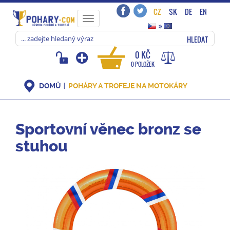
CZ
SK
DE
EN
Toggle
»
navigation
HLEDAT
0 KČ
0 POLOŽEK
DOMŮ
POHÁRY A TROFEJE NA MOTOKÁRY
Sportovní věnec bronz se
stuhou