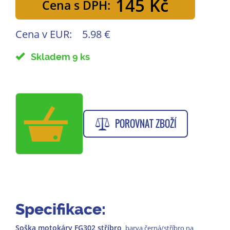
145 Kč
Cena s DPH:
Cena v EUR:
5.98 €
Skladem 9 ks
POROVNAT ZBOŽÍ
Specifikace:
Soška motokáry FG302 stříbro,
barva černá/stříbro na