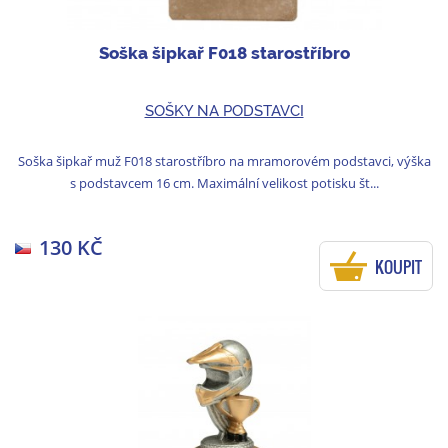
Soška šipkař F018 starostříbro
SOŠKY NA PODSTAVCI
Soška šipkař muž F018 starostříbro na mramorovém podstavci, výška
s podstavcem 16 cm. Maximální velikost potisku št...
130 KČ
KOUPIT