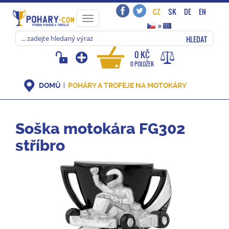
CZ
SK
DE
EN
Toggle
»
navigation
HLEDAT
0 KČ
0 POLOŽEK
DOMŮ
POHÁRY A TROFEJE NA MOTOKÁRY
Soška motokára FG302
stříbro