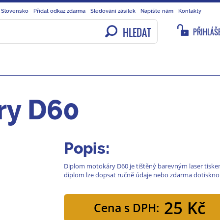
 Slovensko
Přidat odkaz zdarma
Sledování zásilek
Napište nám
Kontakty
HLEDAT
PŘIHLÁŠE
ry D60
Popis:
Diplom motokáry D60 je tištěný barevným laser tiskem
diplom lze dopsat ručně údaje nebo zdarma dotiskno
25 Kč
Cena s DPH: