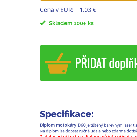
Cena v EUR:
1.03 €
Skladem 100
ks
PŘIDAT doplň
Specifikace:
Diplom motokáry D60
je tištěný barevným laser t
Na diplom lze dopsat ručně údaje nebo zdarma dotis
Zadat vlastní text na diplom můžete přidat v 