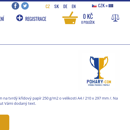
CZK
»
CZ
SK
DE
EN
0 KČ
NÍ
REGISTRACE
0 POLOŽEK
 na tvrdý křídový papír 250 g/m2 o velikosti A4 / 210 x 297 mm /. Na
ut Vámi dodaný text.