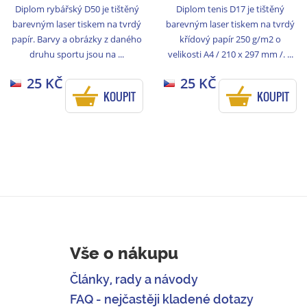
Diplom rybářský D50 je tištěný
Diplom tenis D17 je tištěný
barevným laser tiskem na tvrdý
barevným laser tiskem na tvrdý
papír. Barvy a obrázky z daného
křídový papír 250 g/m2 o
druhu sportu jsou na ...
velikosti A4 / 210 x 297 mm /. ...
25 KČ
25 KČ
KOUPIT
KOUPIT
Vše o nákupu
Články, rady a návody
FAQ - nejčastěji kladené dotazy