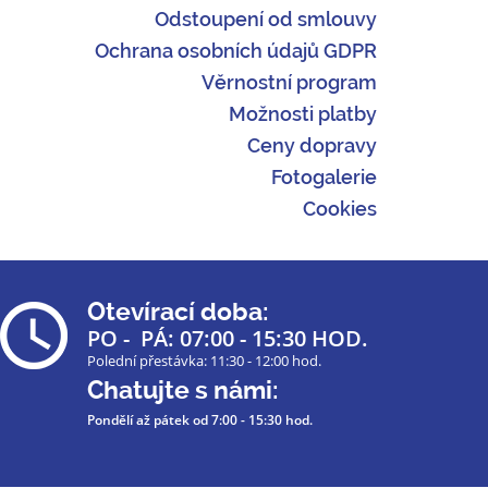
Odstoupení od smlouvy
Ochrana osobních údajů GDPR
Věrnostní program
Možnosti platby
Ceny dopravy
Fotogalerie
Cookies
Otevírací doba:
PO - PÁ: 07:00 - 15:30 HOD.
Polední přestávka: 11:30 - 12:00 hod.
Chatujte s námi:
Pondělí až pátek
od 7:00 - 15:30 hod.