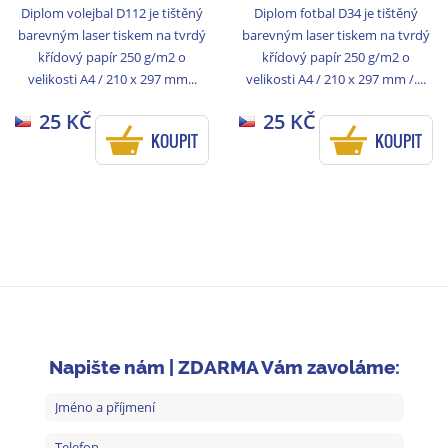
Diplom volejbal D112 je tištěný
Diplom fotbal D34 je tištěný
barevným laser tiskem na tvrdý
barevným laser tiskem na tvrdý
křídový papír 250 g/m2 o
křídový papír 250 g/m2 o
velikosti A4 / 210 x 297 mm...
velikosti A4 / 210 x 297 mm /....
25 KČ
25 KČ
KOUPIT
KOUPIT
Napište nám | ZDARMA Vám zavoláme: