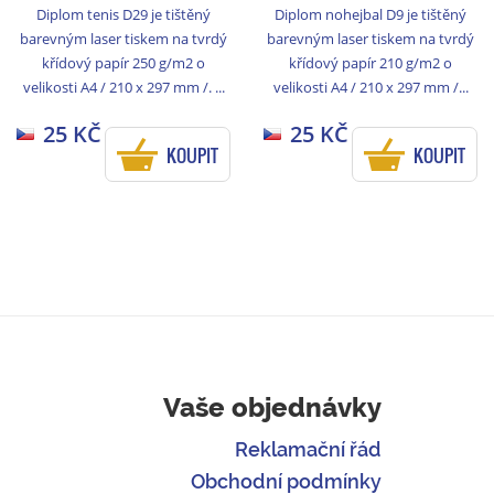
Diplom tenis D29 je tištěný
Diplom nohejbal D9 je tištěný
barevným laser tiskem na tvrdý
barevným laser tiskem na tvrdý
křídový papír 250 g/m2 o
křídový papír 210 g/m2 o
velikosti A4 / 210 x 297 mm /. ...
velikosti A4 / 210 x 297 mm /...
25 KČ
25 KČ
KOUPIT
KOUPIT
Vaše objednávky
Reklamační řád
Obchodní podmínky