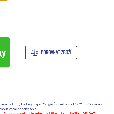
ky
POROVNAT ZBOŽÍ
2
iskem na tvrdý křídový papír 250 g/m
o velikosti A4 / 210 x 297 mm /.
knout Vámi dodaný text.
dalším kroku objednávky po kliknutí na tlačítko PŘIDAT