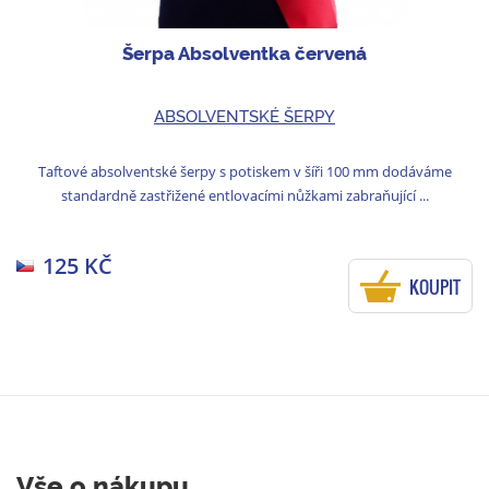
Šerpa Absolventka červená
ABSOLVENTSKÉ ŠERPY
Taftové absolventské šerpy s potiskem v šíři 100 mm dodáváme
standardně zastřižené entlovacími nůžkami zabraňující ...
125 KČ
KOUPIT
Vše o nákupu