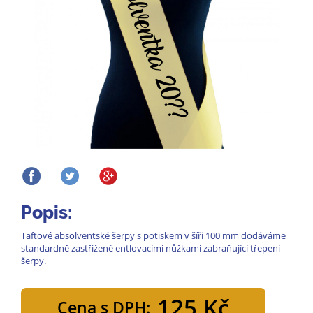
Popis:
Taftové absolventské šerpy s potiskem v šíři 100 mm dodáváme
standardně zastřižené entlovacími nůžkami zabraňující třepení
šerpy.
125 Kč
Cena s DPH: