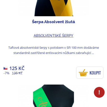
Šerpa Absolvent žlutá
ABSOLVENTSKÉ ŠERPY
Taftové absolventské šerpy s potiskem v šíři 100 mm dodáváme
standardně zastřižené entlovacími nůžkami zabraňující ...
125 KČ
KOUPIT
-7%
135 Kč