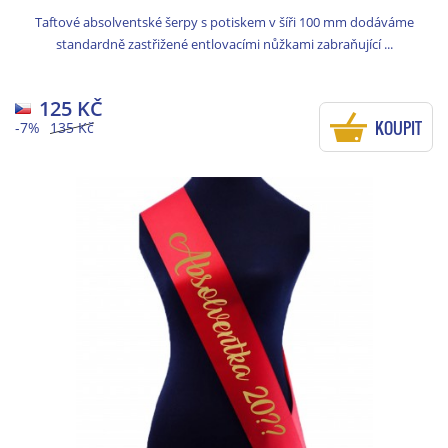
Taftové absolventské šerpy s potiskem v šíři 100 mm dodáváme
standardně zastřižené entlovacími nůžkami zabraňující ...
125 KČ
KOUPIT
-7%
135 Kč