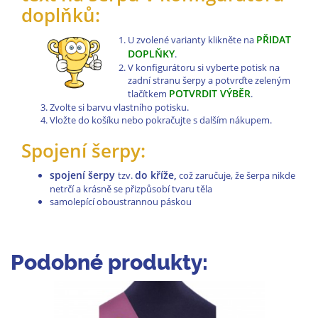
doplňků:
PŘIDAT
U zvolené varianty klikněte na
DOPLŇKY
.
V konfigurátoru si vyberte potisk na
zadní stranu šerpy a potvrďte zeleným
POTVRDIT VÝBĚR
tlačítkem
.
Zvolte si barvu vlastního potisku.
Vložte do košíku nebo pokračujte s dalším nákupem.
Spojení šerpy:
spojení šerpy
do kříže,
tzv.
což zaručuje, že šerpa nikde
netrčí a krásně se přizpůsobí tvaru těla
samolepící oboustrannou páskou
Podobné produkty: