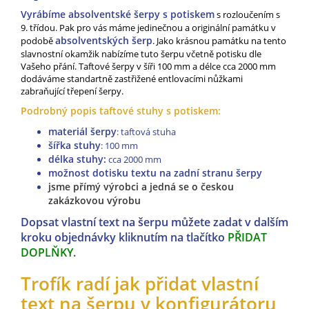
Vyrábíme absolventské šerpy s potiskem
s rozloučením s
9. třídou. Pak pro vás máme jedinečnou a originální památku v
absolventských šerp
podobě
. Jako krásnou památku na tento
slavnostní okamžik nabízíme tuto šerpu včetně potisku dle
Vašeho přání. Taftové šerpy v šíři 100 mm a délce cca 2000 mm
dodáváme standartně zastřižené entlovacími nůžkami
zabraňující třepení šerpy.
Podrobný popis taftové stuhy s potiskem:
materiál šerpy
: taftová stuha
šířka stuhy
: 100 mm
délka stuhy:
cca
2000 mm
možnost dotisku textu na zadní stranu šerpy
jsme přímý výrobci a jedná se o českou
zakázkovou výrobu
Dopsat vlastní text na šerpu můžete zadat v dalším
kroku objednávky kliknutím na tlačítko
PŘIDAT
DOPLŇKY
.
Trofík radí jak přidat vlastní
text na šerpu v konfigurátoru