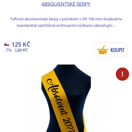
ABSOLVENTSKÉ ŠERPY
Taftové absolventské šerpy s potiskem v šíři 100 mm dodáváme
standardně zastřižené entlovacími nůžkami zabraňující ...
125 KČ
KOUPIT
-7%
135 Kč