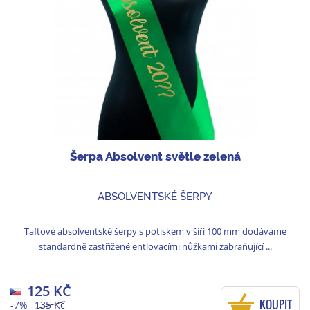
Šerpa Absolvent světle zelená
ABSOLVENTSKÉ ŠERPY
Taftové absolventské šerpy s potiskem v šíři 100 mm dodáváme
standardně zastřižené entlovacími nůžkami zabraňující ...
125 KČ
KOUPIT
-7%
135 Kč