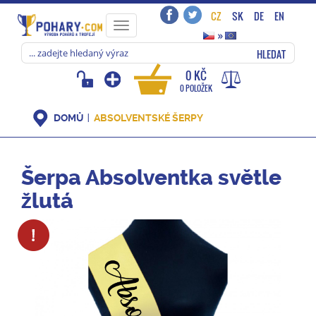
CZ
SK
DE
EN
Toggle
»
navigation
HLEDAT
0 KČ
0 POLOŽEK
DOMŮ
ABSOLVENTSKÉ ŠERPY
Šerpa Absolventka světle
žlutá