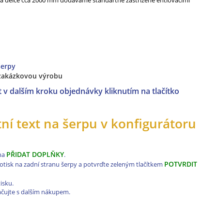
m a délce cca 2000 mm dodáváme standartně zastřižené entlovacími
šerpy
 zakázkovou výrobu
 v dalším kroku objednávky kliknutím na tlačítko
stní text na šerpu v konfigurátoru
PŘIDAT DOPLŇKY
 na
.
POTVRDIT
potisk na zadní stranu šerpy a potvrďte zeleným tlačítkem
isku.
ačujte s dalším nákupem.