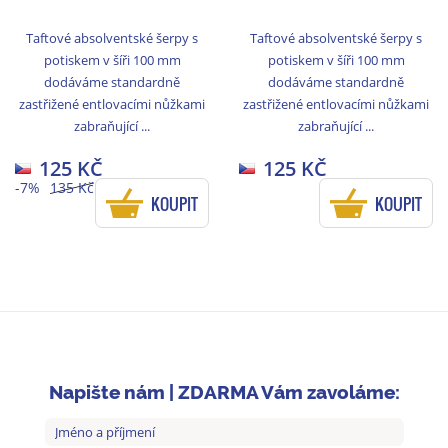
Taftové absolventské šerpy s
Taftové absolventské šerpy s
potiskem v šíři 100 mm
potiskem v šíři 100 mm
dodáváme standardně
dodáváme standardně
zastřižené entlovacími nůžkami
zastřižené entlovacími nůžkami
zabraňující ...
zabraňující ...
125 KČ
125 KČ
-7%
135 Kč
KOUPIT
KOUPIT
Napište nám | ZDARMA Vám zavoláme: