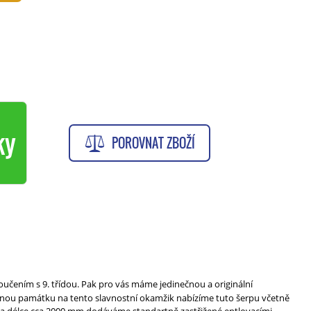
ky
POROVNAT ZBOŽÍ
oučením s 9. třídou. Pak pro vás máme jedinečnou a originální
ásnou památku na tento slavnostní okamžik nabízíme tuto šerpu včetně