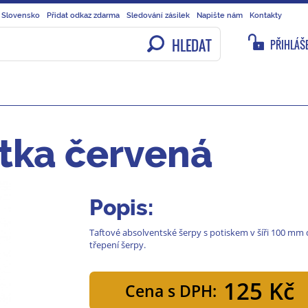
 Slovensko
Přidat odkaz zdarma
Sledování zásilek
Napište nám
Kontakty
HLEDAT
PŘIHLÁŠE
tka červená
Popis:
Taftové absolventské šerpy s potiskem v šíři 100 mm
třepení šerpy.
125 Kč
Cena s DPH: