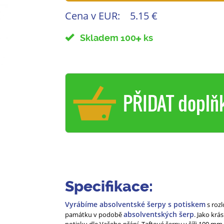
Cena v EUR:
5.15 €
Skladem 100
ks
PŘIDAT doplň
Specifikace:
Vyrábíme absolventské šerpy s potiskem
s rozl
absolventských šerp
památku v podobě
. Jako kr