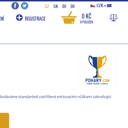
CZK
»
CZ
SK
DE
EN
0 KČ
NÍ
REGISTRACE
0 POLOŽEK
 dodáváme standardně zastřižené entlovacími nůžkami zabraňující