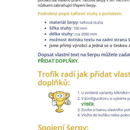
potisku dle Vašeho přání. Taftové šerpy v šíři 100 m
nůžkami zabraňující třepení šerpy.
Podrobný popis taftové stuhy s potiskem:
materiál šerpy
: taftová stuha
šířka stuhy
: 100 mm
délka stuhy:
cca
2000 mm
možnost dotisku textu na zadní stranu 
jsme přímý výrobci a jedná se o českou
Dopsat vlastní text na šerpu můžete zadat
PŘIDAT DOPLŇKY
.
Trofík radí jak přidat vla
doplňků:
U zvolené varianty klikněte
V konfigurátoru si vyberte 
VÝBĚR
.
Zvolte si barvu vlastního pot
Vložte do košíku nebo pokr
Spojení šerpy: