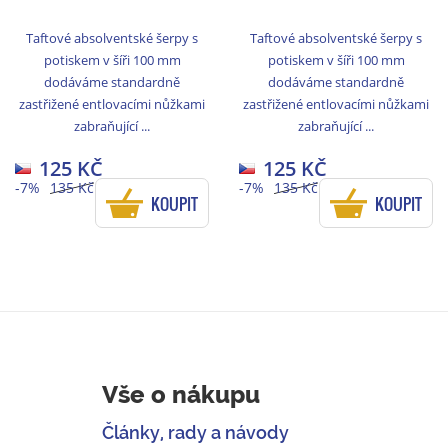
Taftové absolventské šerpy s
Taftové absolventské šerpy s
potiskem v šíři 100 mm
potiskem v šíři 100 mm
dodáváme standardně
dodáváme standardně
zastřižené entlovacími nůžkami
zastřižené entlovacími nůžkami
zabraňující ...
zabraňující ...
125 KČ
125 KČ
-7%
135 Kč
-7%
135 Kč
KOUPIT
KOUPIT
Vše o nákupu
Články, rady a návody