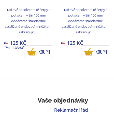
Taftové absolventské šerpy s
Taftové absolventské šerpy s
potiskem v šíři 100 mm
potiskem v šíři 100 mm
dodáváme standardně
dodáváme standardně
zastřižené entlovacími nůžkami
zastřižené entlovacími nůžkami
zabraňující ...
zabraňující ...
125 KČ
125 KČ
-7%
135 Kč
KOUPIT
KOUPIT
Vaše objednávky
Reklamační řád