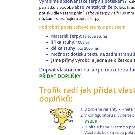
Vyrábíme absolventské šerpy s potiskem
s rozl
absolventských šerp
památku v podobě
. Jako kr
potisku dle Vašeho přání. Taftové šerpy v šíři 100 m
nůžkami zabraňující třepení šerpy.
Podrobný popis taftové stuhy s potiskem:
materiál šerpy
: taftová stuha
šířka stuhy
: 100 mm
délka stuhy:
cca
2000 mm
možnost dotisku textu na zadní stranu 
jsme přímý výrobci a jedná se o českou
Dopsat vlastní text na šerpu můžete zadat
PŘIDAT DOPLŇKY
.
Trofík radí jak přidat vla
doplňků:
U zvolené varianty klikněte
V konfigurátoru si vyberte 
VÝBĚR
.
Zvolte si barvu vlastního pot
Vložte do košíku nebo pokr