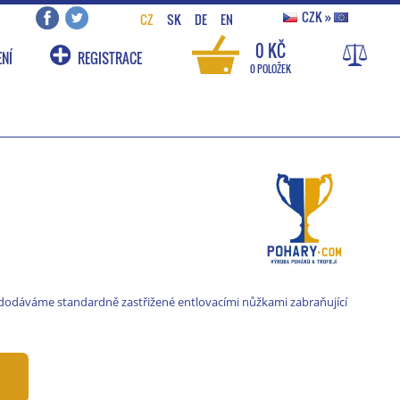
CZK
»
CZ
SK
DE
EN
0 KČ
NÍ
REGISTRACE
0 POLOŽEK
 dodáváme standardně zastřižené entlovacími nůžkami zabraňující