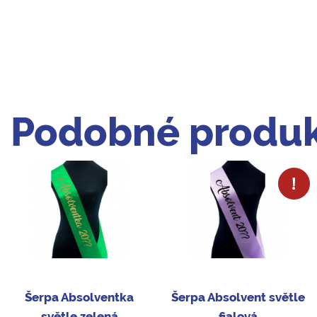
Podobné produk
Šerpa Absolventka
Šerpa Absolvent světle
světle zelená
fialová