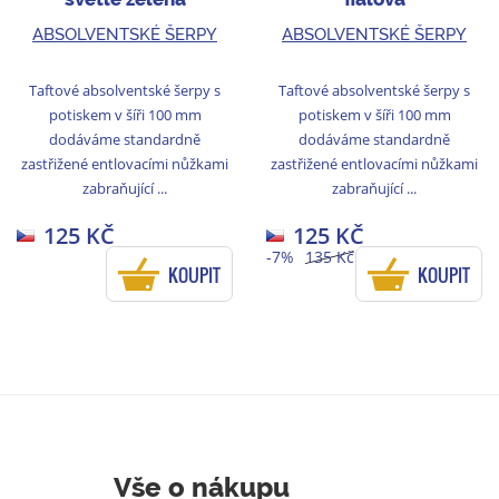
ABSOLVENTSKÉ ŠERPY
ABSOLVENTSKÉ ŠERPY
Taftové absolventské šerpy s
Taftové absolventské šerpy s
potiskem v šíři 100 mm
potiskem v šíři 100 mm
dodáváme standardně
dodáváme standardně
zastřižené entlovacími nůžkami
zastřižené entlovacími nůžkami
zabraňující ...
zabraňující ...
125 KČ
125 KČ
-7%
135 Kč
KOUPIT
KOUPIT
Vše o nákupu