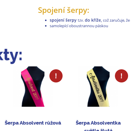
Spojení šerpy:
spojení šerpy
do kříže,
tzv.
což zaručuje, že 
samolepící oboustrannou páskou
ty:
Šerpa Absolvent růžová
Šerpa Absolventka
světle žlutá