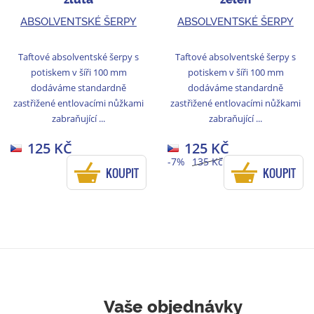
ABSOLVENTSKÉ ŠERPY
ABSOLVENTSKÉ ŠERPY
Taftové absolventské šerpy s
Taftové absolventské šerpy s
potiskem v šíři 100 mm
potiskem v šíři 100 mm
dodáváme standardně
dodáváme standardně
zastřižené entlovacími nůžkami
zastřižené entlovacími nůžkami
zabraňující ...
zabraňující ...
125 KČ
125 KČ
-7%
135 Kč
KOUPIT
KOUPIT
Vaše objednávky