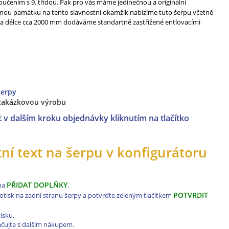
oučením s 9. třídou. Pak pro vás máme jedinečnou a originální
ásnou památku na tento slavnostní okamžik nabízíme tuto šerpu včetně
m a délce cca 2000 mm dodáváme standartně zastřižené entlovacími
šerpy
 zakázkovou výrobu
 v dalším kroku objednávky kliknutím na tlačítko
stní text na šerpu v konfigurátoru
PŘIDAT DOPLŇKY
 na
.
POTVRDIT
potisk na zadní stranu šerpy a potvrďte zeleným tlačítkem
isku.
ačujte s dalším nákupem.