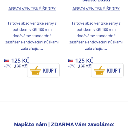
ABSOLVENTSKÉ ŠERPY
ABSOLVENTSKÉ ŠERPY
Taftové absolventské šerpy s
Taftové absolventské šerpy s
potiskem v šíři 100 mm
potiskem v šíři 100 mm
dodáváme standardně
dodáváme standardně
zastřižené entlovacími nůžkami
zastřižené entlovacími nůžkami
zabraňující ...
zabraňující ...
125 KČ
125 KČ
-7%
135 Kč
-7%
135 Kč
KOUPIT
KOUPIT
Napište nám | ZDARMA Vám zavoláme: