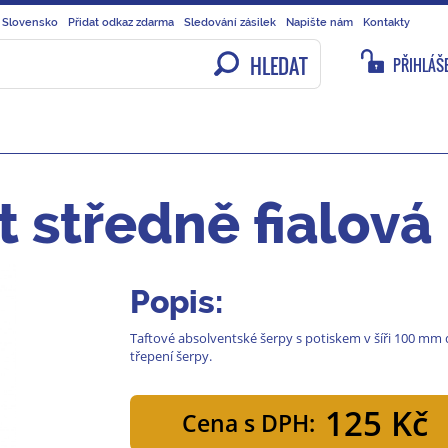
 Slovensko
Přidat odkaz zdarma
Sledování zásilek
Napište nám
Kontakty
HLEDAT
PŘIHLÁŠE
 středně fialová
Popis:
Taftové absolventské šerpy s potiskem v šíři 100 mm
třepení šerpy.
125 Kč
Cena s DPH: