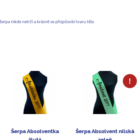
šerpa nikde netrčí a krásně se přizpůsobí tvaru těla
Šerpa Absolventka
Šerpa Absolvent nilská
žlutá
zeleň