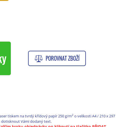
ky
POROVNAT ZBOŽÍ
2
laser tiskem na tvrdý křídový papír 250 g/m
o velikosti A4 / 210 x 297
 dotisknout Vámi dodaný text.
dalším kroku objednávky po kliknutí na tlačítko PŘIDAT