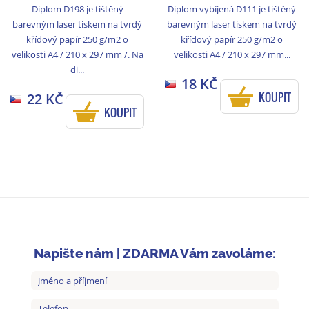
Diplom D198 je tištěný
Diplom vybíjená D111 je tištěný
barevným laser tiskem na tvrdý
barevným laser tiskem na tvrdý
křídový papír 250 g/m2 o
křídový papír 250 g/m2 o
velikosti A4 / 210 x 297 mm /. Na
velikosti A4 / 210 x 297 mm...
di...
18 KČ
KOUPIT
22 KČ
KOUPIT
Napište nám | ZDARMA Vám zavoláme: