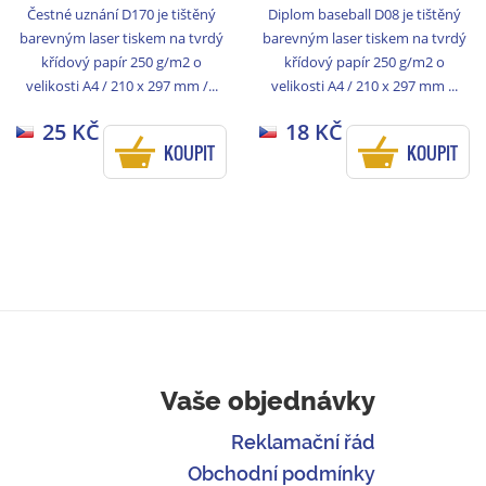
Čestné uznání D170 je tištěný
Diplom baseball D08 je tištěný
barevným laser tiskem na tvrdý
barevným laser tiskem na tvrdý
křídový papír 250 g/m2 o
křídový papír 250 g/m2 o
velikosti A4 / 210 x 297 mm /...
velikosti A4 / 210 x 297 mm ...
25 KČ
18 KČ
KOUPIT
KOUPIT
Vaše objednávky
Reklamační řád
Obchodní podmínky