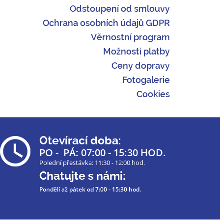
Odstoupení od smlouvy
Ochrana osobních údajů GDPR
Věrnostní program
Možnosti platby
Ceny dopravy
Fotogalerie
Cookies
Otevírací doba:
PO - PÁ: 07:00 - 15:30 HOD.
Polední přestávka: 11:30 - 12:00 hod.
Chatujte s námi:
Pondělí až pátek
od 7:00 - 15:30 hod.