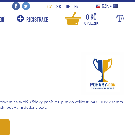
CZK
»
CZ
SK
DE
EN
0 KČ
NÍ
REGISTRACE
0 POLOŽEK
tiskem na tvrdý křídový papír 250 g/m2 o velikosti A4 / 210 x 297 mm
isknout Vámi dodaný text.