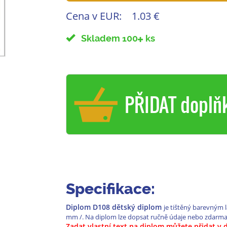
Cena v EUR:
1.03 €
Skladem 100
ks
PŘIDAT doplň
Specifikace:
Diplom D108 dětský diplom
je tištěný barevným 
mm /. Na diplom lze dopsat ručně údaje nebo zdarma
Zadat vlastní text na diplom můžete přidat v 