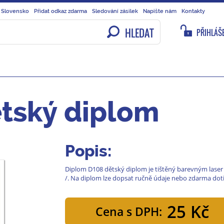
 Slovensko
Přidat odkaz zdarma
Sledování zásilek
Napište nám
Kontakty
HLEDAT
PŘIHLÁŠE
tský diplom
Popis:
Diplom D108 dětský diplom je tištěný barevným laser 
/. Na diplom lze dopsat ručně údaje nebo zdarma dot
25 Kč
Cena s DPH: