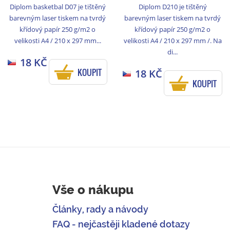
Diplom basketbal D07 je tištěný
Diplom D210 je tištěný
barevným laser tiskem na tvrdý
barevným laser tiskem na tvrdý
křídový papír 250 g/m2 o
křídový papír 250 g/m2 o
velikosti A4 / 210 x 297 mm...
velikosti A4 / 210 x 297 mm /. Na
di...
18 KČ
KOUPIT
18 KČ
KOUPIT
Vše o nákupu
Články, rady a návody
FAQ - nejčastěji kladené dotazy