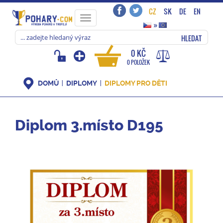
CZ
SK
DE
EN
Toggle
»
navigation
HLEDAT
0 KČ
0 POLOŽEK
DOMŮ
DIPLOMY
DIPLOMY PRO DĚTI
Diplom 3.místo D195