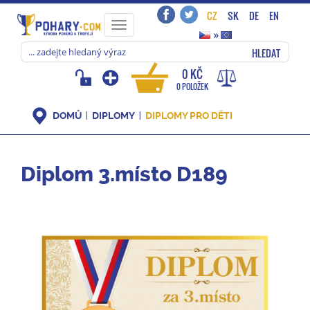
CZ
SK
DE
EN
Toggle
»
navigation
HLEDAT
0 KČ
0 POLOŽEK
DOMŮ
DIPLOMY
DIPLOMY PRO DĚTI
Diplom 3.místo D189