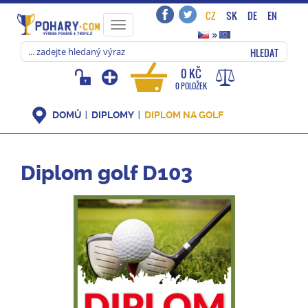
CZ
SK
DE
EN
Toggle
»
navigation
HLEDAT
0 KČ
0 POLOŽEK
DOMŮ
DIPLOMY
DIPLOM NA GOLF
Diplom golf D103