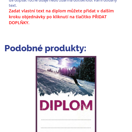
lze dopsat ručně údaje nebo zdarma dotisknout Vámi dodaný
text.
Zadat vlastní text na diplom můžete přidat v dalším
kroku objednávky po kliknutí na tlačítko PŘIDAT
DOPLŇKY.
Podobné produkty: