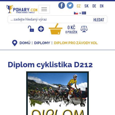
CZ
SK
DE
EN
Toggle
»
navigation
HLEDAT
0 KČ
0 POLOŽEK
DOMŮ
DIPLOMY
DIPLOM PRO ZÁVODY KOL
Diplom cyklistika D212