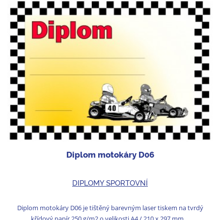
Diplom motokáry D06
DIPLOMY SPORTOVNÍ
Diplom motokáry D06 je tištěný barevným laser tiskem na tvrdý
křídový papír 250 g/m2 o velikosti A4 / 210 x 297 mm ...