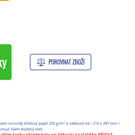
ky
POROVNAT ZBOŽÍ
2
skem na tvrdý křídový papír 250 g/m
o velikosti A4 / 210 x 297 mm /.
knout Vámi dodaný text.
dalším kroku objednávky po kliknutí na tlačítko PŘIDAT