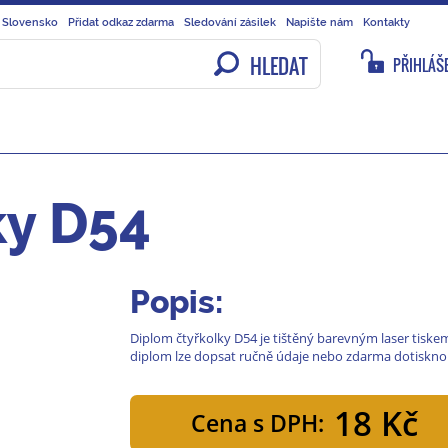
 Slovensko
Přidat odkaz zdarma
Sledování zásilek
Napište nám
Kontakty
HLEDAT
PŘIHLÁŠE
ky D54
Popis:
Diplom čtyřkolky D54 je tištěný barevným laser tiskem
diplom lze dopsat ručně údaje nebo zdarma dotiskno
18 Kč
Cena s DPH: