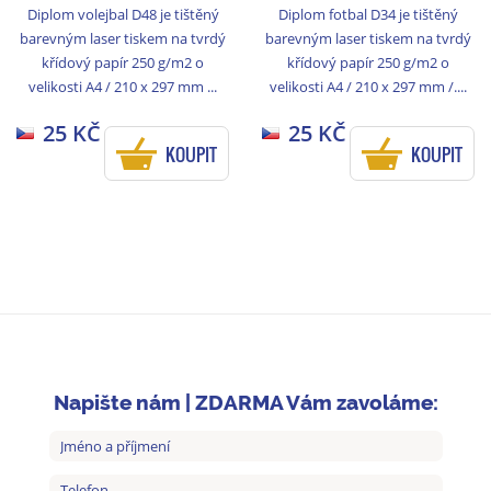
Diplom volejbal D48 je tištěný
Diplom fotbal D34 je tištěný
barevným laser tiskem na tvrdý
barevným laser tiskem na tvrdý
křídový papír 250 g/m2 o
křídový papír 250 g/m2 o
velikosti A4 / 210 x 297 mm ...
velikosti A4 / 210 x 297 mm /....
25 KČ
25 KČ
KOUPIT
KOUPIT
Napište nám | ZDARMA Vám zavoláme: