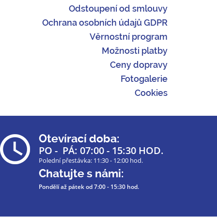
Odstoupení od smlouvy
Ochrana osobních údajů GDPR
Věrnostní program
Možnosti platby
Ceny dopravy
Fotogalerie
Cookies
Otevírací doba:
PO - PÁ: 07:00 - 15:30 HOD.
Polední přestávka: 11:30 - 12:00 hod.
Chatujte s námi:
Pondělí až pátek
od 7:00 - 15:30 hod.