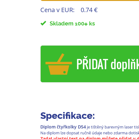
Cena v EUR:
0.74 €
Skladem 100
ks
PŘIDAT doplň
Specifikace:
Diplom čtyřkolky D54
je tištěný barevným laser ti
Na diplom lze dopsat ručně údaje nebo zdarma dotis
Zadat vlastní text na diplom můžete přidat v 