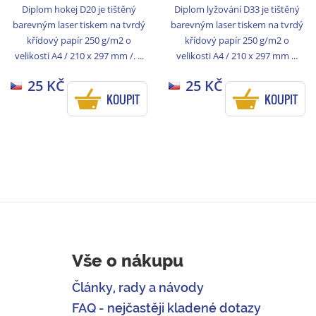
Diplom hokej D20 je tištěný
Diplom lyžování D33 je tištěný
barevným laser tiskem na tvrdý
barevným laser tiskem na tvrdý
křídový papír 250 g/m2 o
křídový papír 250 g/m2 o
velikosti A4 / 210 x 297 mm /. ...
velikosti A4 / 210 x 297 mm ...
25 KČ
25 KČ
KOUPIT
KOUPIT
Vše o nákupu
Články, rady a návody
FAQ - nejčastěji kladené dotazy