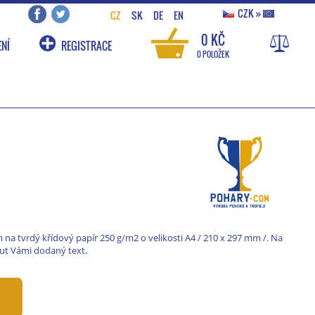
CZK
»
CZ
SK
DE
EN
0 KČ
NÍ
REGISTRACE
0 POLOŽEK
 na tvrdý křídový papír 250 g/m2 o velikosti A4 / 210 x 297 mm /. Na
ut Vámi dodaný text.