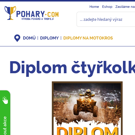
Home
Eshop
Zasíláme na
DOMŮ
DIPLOMY
DIPLOMY NA MOTOKROS
Diplom čtyřkol