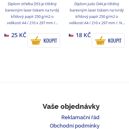
Diplom střelba D53 je tištěný
Diplom judo D44 je tištěný
barevným laser tiskem na tvrdý
barevným laser tiskem na tvrdý
křídový papír 250 g/m2 o
křídový papír 250 g/m2 o
velikosti A4 / 210 x 297 mm /...
velikosti A4 / 210 x 297 mm /. N...
25 KČ
18 KČ
KOUPIT
KOUPIT
Vaše objednávky
Reklamační řád
Obchodní podmínky