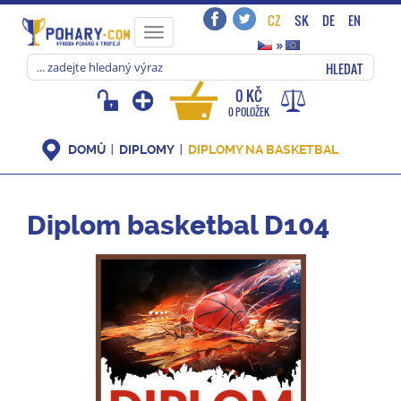
CZ
SK
DE
EN
Toggle
»
navigation
HLEDAT
0 KČ
0 POLOŽEK
DOMŮ
DIPLOMY
DIPLOMY NA BASKETBAL
Diplom basketbal D104