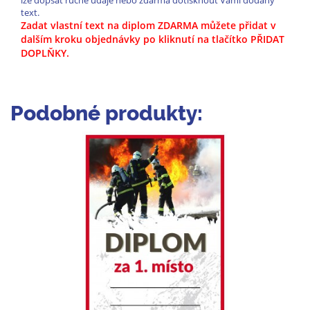
lze dopsat ručně údaje nebo zdarma dotisknout Vámi dodaný
text.
Zadat vlastní text na diplom ZDARMA můžete přidat v
dalším kroku objednávky po kliknutí na tlačítko PŘIDAT
DOPLŇKY.
Podobné produkty: