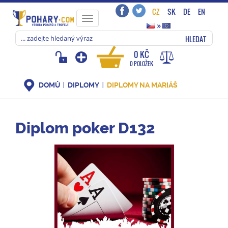
CZ
SK
DE
EN
Toggle
»
navigation
HLEDAT
0 KČ
0 POLOŽEK
DOMŮ
DIPLOMY
DIPLOMY NA MARIÁŠ
Diplom poker D132