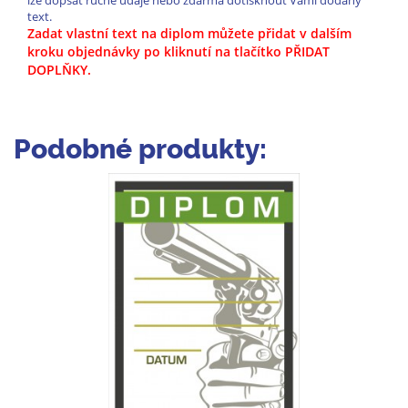
lze dopsat ručně údaje nebo zdarma dotisknout Vámi dodaný
text.
Zadat vlastní text na diplom můžete přidat v dalším
kroku objednávky po kliknutí na tlačítko PŘIDAT
DOPLŇKY.
Podobné produkty: