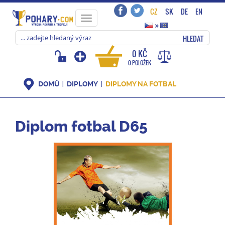
CZ
SK
DE
EN
Toggle
»
navigation
HLEDAT
0 KČ
0 POLOŽEK
DOMŮ
DIPLOMY
DIPLOMY NA FOTBAL
Diplom fotbal D65