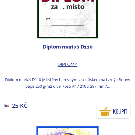
Diplom mariáš D110
DIPLOMY
Diplom mariáš D110 je tištěný barevným laser tiskem na tvrdý křídový
papír 250 g/m2 o velikosti A4 / 210 x 297 mm /...
25 KČ
KOUPIT