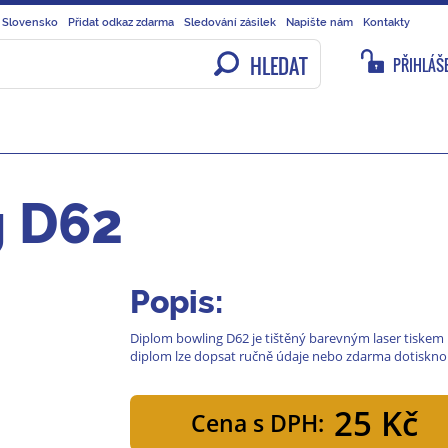
 Slovensko
Přidat odkaz zdarma
Sledování zásilek
Napište nám
Kontakty
HLEDAT
PŘIHLÁŠE
g D62
Popis:
Diplom bowling D62 je tištěný barevným laser tiskem n
diplom lze dopsat ručně údaje nebo zdarma dotiskno
25 Kč
Cena s DPH: