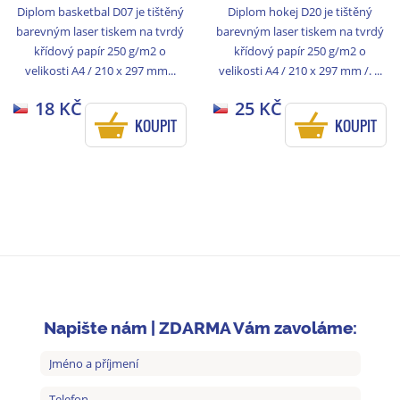
Diplom basketbal D07 je tištěný
Diplom hokej D20 je tištěný
barevným laser tiskem na tvrdý
barevným laser tiskem na tvrdý
křídový papír 250 g/m2 o
křídový papír 250 g/m2 o
velikosti A4 / 210 x 297 mm...
velikosti A4 / 210 x 297 mm /. ...
18 KČ
25 KČ
KOUPIT
KOUPIT
Napište nám | ZDARMA Vám zavoláme: