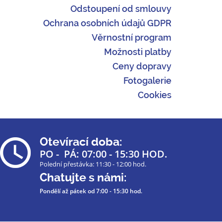
Odstoupení od smlouvy
Ochrana osobních údajů GDPR
Věrnostní program
Možnosti platby
Ceny dopravy
Fotogalerie
Cookies
Otevírací doba:
PO - PÁ: 07:00 - 15:30 HOD.
Polední přestávka: 11:30 - 12:00 hod.
Chatujte s námi:
Pondělí až pátek
od 7:00 - 15:30 hod.