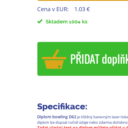
Cena v EUR:
1.03 €
Skladem 100
ks
PŘIDAT doplň
Specifikace:
Diplom bowling D62
je tištěný barevným laser tisk
diplom lze dopsat ručně údaje nebo zdarma dotiskno
Zadat vlastní text na diplom můžete přidat v 