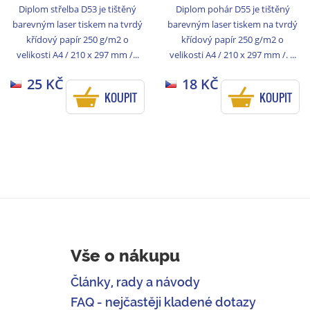
Diplom střelba D53 je tištěný
Diplom pohár D55 je tištěný
barevným laser tiskem na tvrdý
barevným laser tiskem na tvrdý
křídový papír 250 g/m2 o
křídový papír 250 g/m2 o
velikosti A4 / 210 x 297 mm /...
velikosti A4 / 210 x 297 mm /. ...
25 KČ
18 KČ
KOUPIT
KOUPIT
Vše o nákupu
Články, rady a návody
FAQ - nejčastěji kladené dotazy