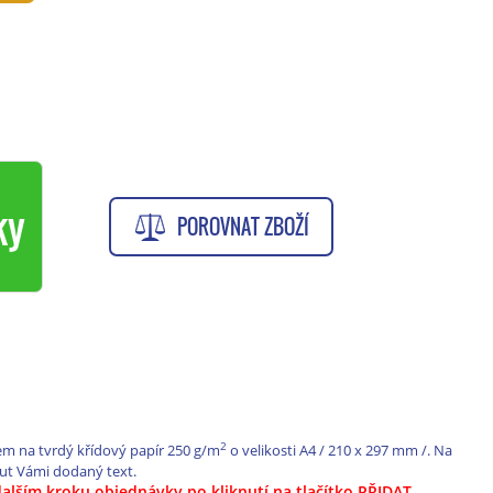
ky
POROVNAT ZBOŽÍ
2
em na tvrdý křídový papír 250 g/m
o velikosti A4 / 210 x 297 mm /. Na
ut Vámi dodaný text.
dalším kroku objednávky po kliknutí na tlačítko PŘIDAT