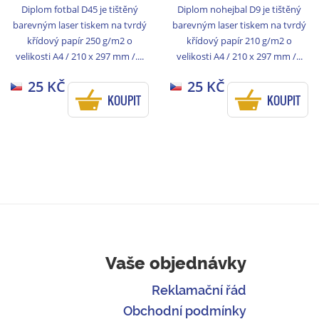
Diplom fotbal D45 je tištěný
Diplom nohejbal D9 je tištěný
barevným laser tiskem na tvrdý
barevným laser tiskem na tvrdý
křídový papír 250 g/m2 o
křídový papír 210 g/m2 o
velikosti A4 / 210 x 297 mm /....
velikosti A4 / 210 x 297 mm /...
25 KČ
25 KČ
KOUPIT
KOUPIT
Vaše objednávky
Reklamační řád
Obchodní podmínky