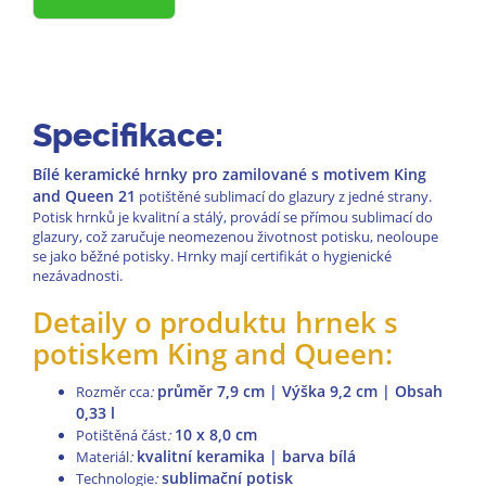
Specifikace:
Bílé keramické hrnky pro zamilované s motivem King
and Queen 21
potištěné sublimací do glazury z jedné strany.
Potisk hrnků je kvalitní a stálý, provádí se přímou sublimací do
glazury, což zaručuje neomezenou životnost potisku, neoloupe
se jako běžné potisky. Hrnky mají certifikát o hygienické
nezávadnosti.
Detaily o produktu hrnek s
potiskem King and Queen:
průměr 7,9 cm | Výška 9,2 cm | Obsah
Rozměr cca
:
0,33 l
10 x 8,0 cm
Potištěná část
:
kvalitní keramika | barva bílá
Materiál
:
sublimační potisk
Technologie
: