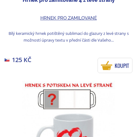
Hrnek pro zamilované 4 z levé strany
HRNEK PRO ZAMILOVANÉ
Bílý keramický hrnek potištěný sublimací do glazury z levé strany s
možností úpravy textu v přední části dle Vašeho...
125 KČ
KOUPIT