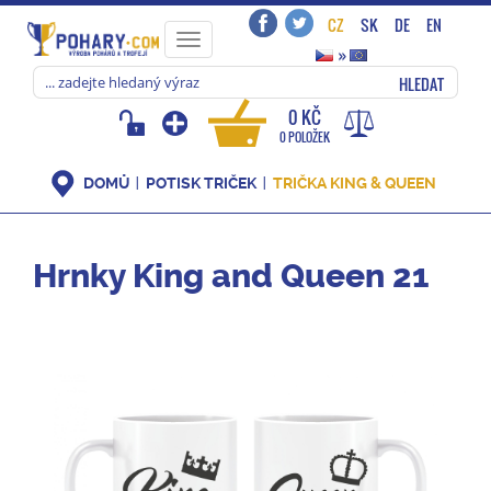
CZ
SK
DE
EN
Toggle
»
navigation
HLEDAT
0 KČ
0 POLOŽEK
DOMŮ
POTISK TRIČEK
TRIČKA KING & QUEEN
Hrnky King and Queen 21