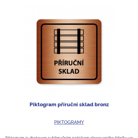
Piktogram příruční sklad bronz
PIKTOGRAMY
Piktogram je zhotoven sublimačním potiskem eloxovaného hliníku ve