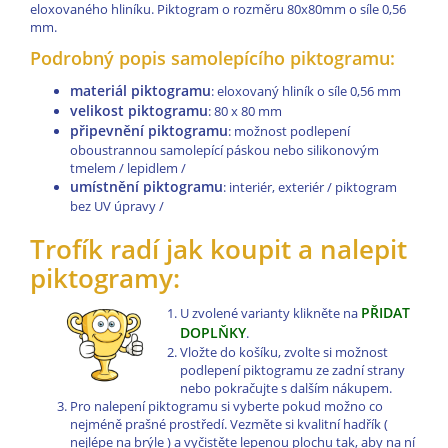
eloxovaného hliníku. Piktogram o rozměru 80x80mm o síle 0,56
mm.
Podrobný popis samolepícího piktogramu:
materiál piktogramu
: eloxovaný hliník o síle 0,56 mm
velikost piktogramu
: 80 x 80 mm
připevnění piktogramu
: možnost podlepení
oboustrannou samolepící páskou nebo silikonovým
tmelem / lepidlem /
umístnění piktogramu
: interiér, exteriér / piktogram
bez UV úpravy /
Trofík radí jak koupit a nalepit
piktogramy:
PŘIDAT
U zvolené varianty klikněte na
DOPLŇKY
.
Vložte do košíku, zvolte si možnost
podlepení piktogramu ze zadní strany
nebo pokračujte s dalším nákupem.
Pro nalepení piktogramu si vyberte pokud možno co
nejméně prašné prostředí. Vezměte si kvalitní hadřík (
nejlépe na brýle ) a vyčistěte lepenou plochu tak, aby na ní