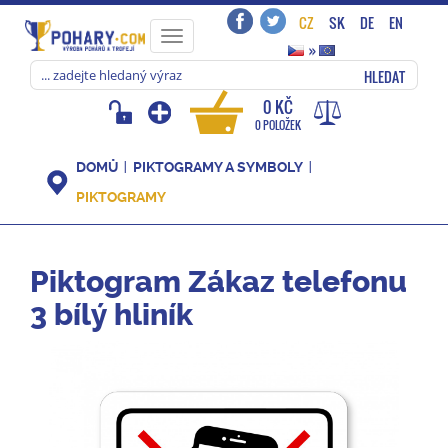
CZ
SK
DE
EN
Toggle
»
navigation
HLEDAT
0 KČ
0 POLOŽEK
DOMŮ
PIKTOGRAMY A SYMBOLY
PIKTOGRAMY
Piktogram Zákaz telefonu
3 bílý hliník