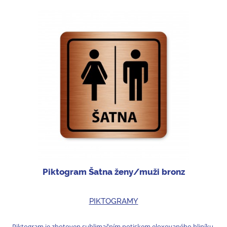
Piktogram Šatna ženy/muži bronz
PIKTOGRAMY
Piktogram je zhotoven sublimačním potiskem eloxovaného hliníku.