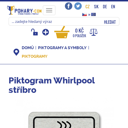
CZ
SK
DE
EN
Toggle
»
navigation
HLEDAT
0 KČ
0 POLOŽEK
DOMŮ
PIKTOGRAMY A SYMBOLY
PIKTOGRAMY
Piktogram Whirlpool
stříbro