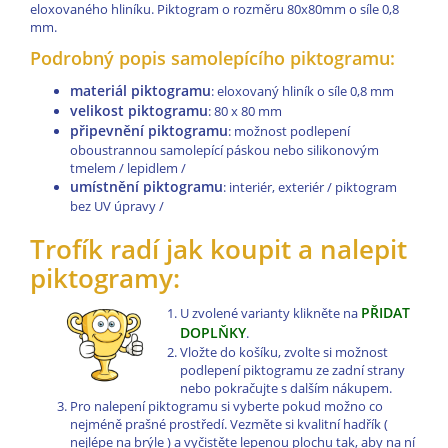
eloxovaného hliníku. Piktogram o rozměru 80x80mm o síle 0,8
mm.
Podrobný popis samolepícího piktogramu:
materiál piktogramu
: eloxovaný hliník o síle 0,8 mm
velikost piktogramu
: 80 x 80 mm
připevnění piktogramu
: možnost podlepení
oboustrannou samolepící páskou nebo silikonovým
tmelem / lepidlem /
umístnění piktogramu
: interiér, exteriér / piktogram
bez UV úpravy /
Trofík radí jak koupit a nalepit
piktogramy:
PŘIDAT
U zvolené varianty klikněte na
DOPLŇKY
.
Vložte do košíku, zvolte si možnost
podlepení piktogramu ze zadní strany
nebo pokračujte s dalším nákupem.
Pro nalepení piktogramu si vyberte pokud možno co
nejméně prašné prostředí. Vezměte si kvalitní hadřík (
nejlépe na brýle ) a vyčistěte lepenou plochu tak, aby na ní