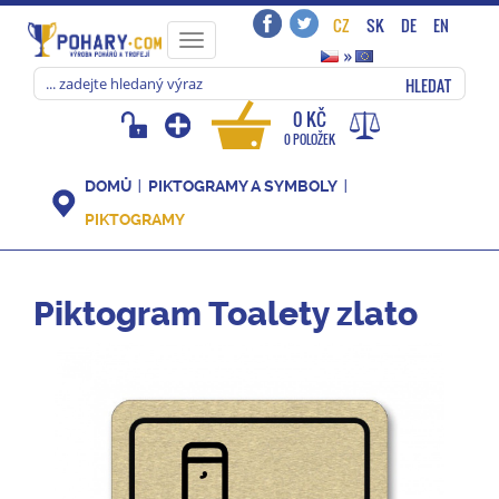
CZ
SK
DE
EN
Toggle
»
navigation
HLEDAT
0 KČ
0 POLOŽEK
DOMŮ
PIKTOGRAMY A SYMBOLY
PIKTOGRAMY
Piktogram Toalety zlato