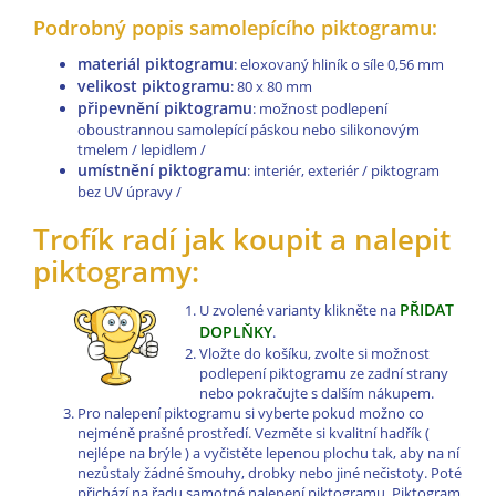
Podrobný popis samolepícího piktogramu:
materiál piktogramu
: eloxovaný hliník o síle 0,56 mm
velikost piktogramu
: 80 x 80 mm
připevnění piktogramu
: možnost podlepení
oboustrannou samolepící páskou nebo silikonovým
tmelem / lepidlem /
umístnění piktogramu
: interiér, exteriér / piktogram
bez UV úpravy /
Trofík radí jak koupit a nalepit
piktogramy:
PŘIDAT
U zvolené varianty klikněte na
DOPLŇKY
.
Vložte do košíku, zvolte si možnost
podlepení piktogramu ze zadní strany
nebo pokračujte s dalším nákupem.
Pro nalepení piktogramu si vyberte pokud možno co
nejméně prašné prostředí. Vezměte si kvalitní hadřík (
nejlépe na brýle ) a vyčistěte lepenou plochu tak, aby na ní
nezůstaly žádné šmouhy, drobky nebo jiné nečistoty. Poté
přichází na řadu samotné nalepení piktogramu. Piktogram