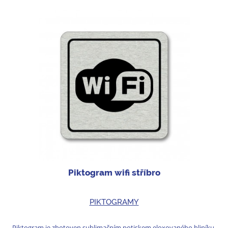
Piktogram wifi stříbro
PIKTOGRAMY
Piktogram je zhotoven sublimačním potiskem eloxovaného hliníku.