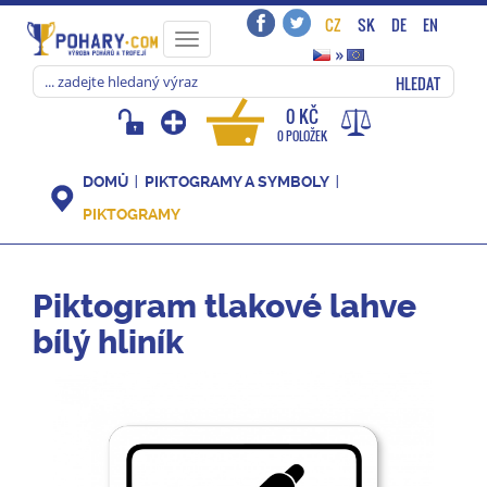
CZ
SK
DE
EN
Toggle
»
navigation
HLEDAT
0 KČ
0 POLOŽEK
DOMŮ
PIKTOGRAMY A SYMBOLY
PIKTOGRAMY
Piktogram tlakové lahve
bílý hliník