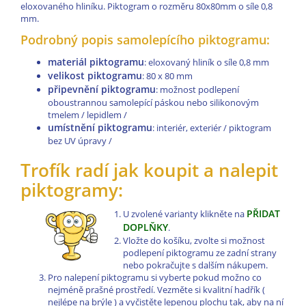
eloxovaného hliníku. Piktogram o rozměru 80x80mm o síle 0,8
mm.
Podrobný popis samolepícího piktogramu:
materiál piktogramu
: eloxovaný hliník o síle 0,8 mm
velikost piktogramu
: 80 x 80 mm
připevnění piktogramu
: možnost podlepení
oboustrannou samolepící páskou nebo silikonovým
tmelem / lepidlem /
umístnění piktogramu
: interiér, exteriér / piktogram
bez UV úpravy /
Trofík radí jak koupit a nalepit
piktogramy:
PŘIDAT
U zvolené varianty klikněte na
DOPLŇKY
.
Vložte do košíku, zvolte si možnost
podlepení piktogramu ze zadní strany
nebo pokračujte s dalším nákupem.
Pro nalepení piktogramu si vyberte pokud možno co
nejméně prašné prostředí. Vezměte si kvalitní hadřík (
nejlépe na brýle ) a vyčistěte lepenou plochu tak, aby na ní