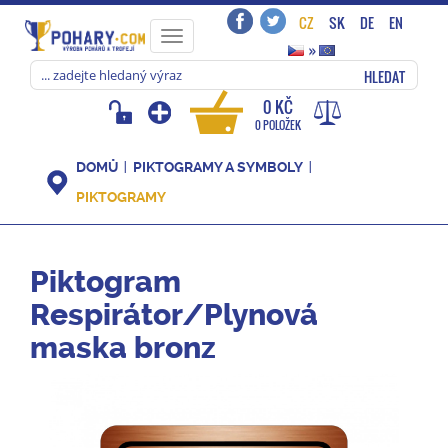
CZ
SK
DE
EN
Toggle
»
navigation
HLEDAT
0 KČ
0 POLOŽEK
DOMŮ
PIKTOGRAMY A SYMBOLY
PIKTOGRAMY
Piktogram
Respirátor/Plynová
maska bronz