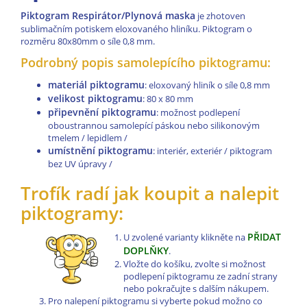
Piktogram Respirátor/Plynová maska
je zhotoven
sublimačním potiskem eloxovaného hliníku. Piktogram o
rozměru 80x80mm o síle 0,8 mm.
Podrobný popis samolepícího piktogramu:
materiál piktogramu
: eloxovaný hliník o síle 0,8 mm
velikost piktogramu
: 80 x 80 mm
připevnění piktogramu
: možnost podlepení
oboustrannou samolepící páskou nebo silikonovým
tmelem / lepidlem /
umístnění piktogramu
: interiér, exteriér / piktogram
bez UV úpravy /
Trofík radí jak koupit a nalepit
piktogramy:
PŘIDAT
U zvolené varianty klikněte na
DOPLŇKY
.
Vložte do košíku, zvolte si možnost
podlepení piktogramu ze zadní strany
nebo pokračujte s dalším nákupem.
Pro nalepení piktogramu si vyberte pokud možno co