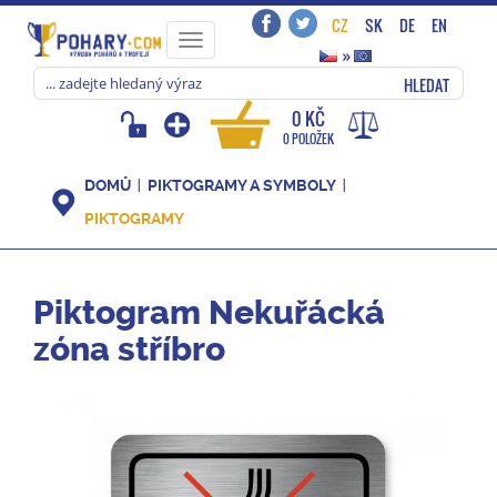
CZ
SK
DE
EN
Toggle
»
navigation
HLEDAT
0 KČ
0 POLOŽEK
DOMŮ
PIKTOGRAMY A SYMBOLY
PIKTOGRAMY
Piktogram Nekuřácká
zóna stříbro