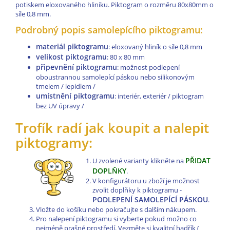
potiskem eloxovaného hliníku. Piktogram o rozměru 80x80mm o
síle 0,8 mm.
Podrobný popis samolepícího piktogramu:
materiál piktogramu
: eloxovaný hliník o síle 0,8 mm
velikost piktogramu
: 80 x 80 mm
připevnění piktogramu
: možnost podlepení
oboustrannou samolepící páskou nebo silikonovým
tmelem / lepidlem /
umístnění piktogramu
: interiér, exteriér / piktogram
bez UV úpravy /
Trofík radí jak koupit a nalepit
piktogramy:
PŘIDAT
U zvolené varianty klikněte na
DOPLŇKY
.
V konfigurátoru u zboží je možnost
zvolit doplňky k piktogramu -
PODLEPENÍ SAMOLEPÍCÍ PÁSKOU
.
Vložte do košíku nebo pokračujte s dalším nákupem.
Pro nalepení piktogramu si vyberte pokud možno co
nejméně prašné prostředí. Vezměte si kvalitní hadřík (