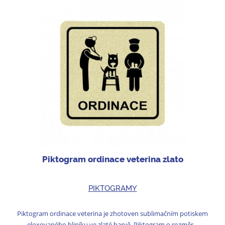
Piktogram ordinace veterina zlato
PIKTOGRAMY
Piktogram ordinace veterina je zhotoven sublimačním potiskem
eloxovaného hliníku ve zlaté barvě. Piktogram o rozměr...