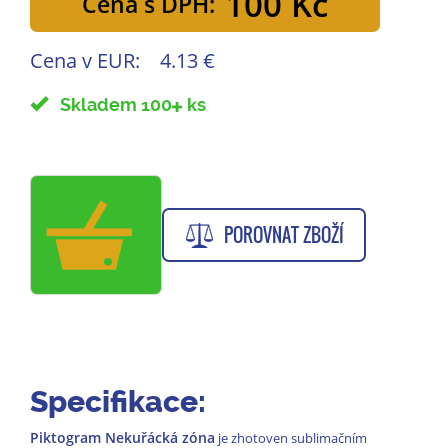
100 Kč
Cena s DPH:
Cena v EUR:
4.13 €
Skladem 100
ks
POROVNAT ZBOŽÍ
Specifikace:
Piktogram Nekuřácká zóna
je zhotoven sublimačním