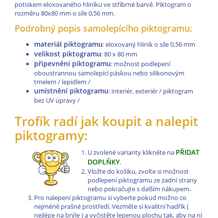
potiskem eloxovaného hliníku ve stříbrné barvě. Piktogram o
rozměru 80x80 mm o síle 0,56 mm.
Podrobný popis samolepícího piktogramu:
materiál piktogramu
: eloxovaný hliník o síle 0,56 mm
velikost piktogramu
: 80 x 80 mm
připevnění piktogramu
: možnost podlepení
oboustrannou samolepící páskou nebo silikonovým
tmelem / lepidlem /
umístnění piktogramu
: interiér, exteriér / piktogram
bez UV úpravy /
Trofík radí jak koupit a nalepit
piktogramy:
PŘIDAT
U zvolené varianty klikněte na
DOPLŇKY
.
Vložte do košíku, zvolte si možnost
podlepení piktogramu ze zadní strany
nebo pokračujte s dalším nákupem.
Pro nalepení piktogramu si vyberte pokud možno co
nejméně prašné prostředí. Vezměte si kvalitní hadřík (
nejlépe na brýle ) a vyčistěte lepenou plochu tak, aby na ní