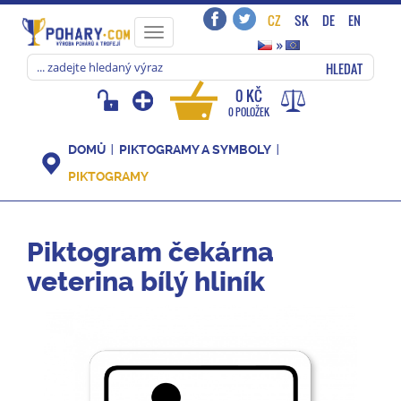
CZ
SK
DE
EN
Toggle
»
navigation
HLEDAT
0 KČ
0 POLOŽEK
DOMŮ
PIKTOGRAMY A SYMBOLY
PIKTOGRAMY
Piktogram čekárna
veterina bílý hliník