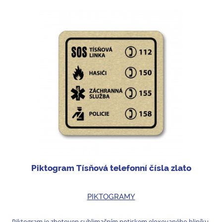
Piktogram Tísňová telefonní čísla zlato
PIKTOGRAMY
Piktogram je zhotoven sublimačním potiskem eloxovaného hliníku.