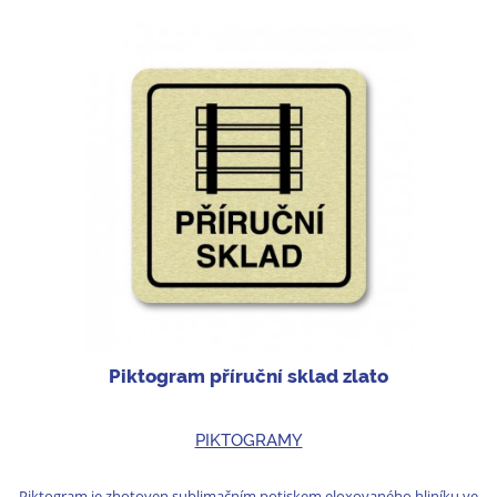
Piktogram příruční sklad zlato
PIKTOGRAMY
Piktogram je zhotoven sublimačním potiskem eloxovaného hliníku ve