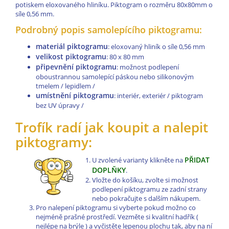
potiskem eloxovaného hliníku. Piktogram o rozměru 80x80mm o
síle 0,56 mm.
Podrobný popis samolepícího piktogramu:
materiál piktogramu
: eloxovaný hliník o síle 0,56 mm
velikost piktogramu
: 80 x 80 mm
připevnění piktogramu
: možnost podlepení
oboustrannou samolepící páskou nebo silikonovým
tmelem / lepidlem /
umístnění piktogramu
: interiér, exteriér / piktogram
bez UV úpravy /
Trofík radí jak koupit a nalepit
piktogramy:
PŘIDAT
U zvolené varianty klikněte na
DOPLŇKY
.
Vložte do košíku, zvolte si možnost
podlepení piktogramu ze zadní strany
nebo pokračujte s dalším nákupem.
Pro nalepení piktogramu si vyberte pokud možno co
nejméně prašné prostředí. Vezměte si kvalitní hadřík (
nejlépe na brýle ) a vyčistěte lepenou plochu tak, aby na ní