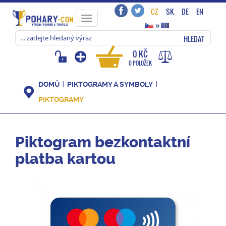
CZ
SK
DE
EN
Toggle
»
navigation
HLEDAT
0 KČ
0 POLOŽEK
DOMŮ
PIKTOGRAMY A SYMBOLY
PIKTOGRAMY
Piktogram bezkontaktní
platba kartou